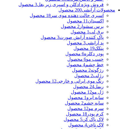
فروش ویژه ادکلن و اسپری زیر بغل
3 محصول
محصولات آرایشی
200 محصول
اسپری حالت دهنده موی سر
18 محصول
اکسیدان
11 محصول
برس سشوار
2 محصول
برق لب
1 محصول
پاک کننده آرایش صورت
3 محصول
پد آرایشی
3 محصول
پنکک
19 محصول
پودر دکلره
6 محصول
چسب مو
6 محصول
خط چشم
4 محصول
رژگونه
2 محصول
رژلب
2 محصول
رنگ موی ایرانی و خارجی
12 محصول
ریمل
24 محصول
ژل مو
12 محصول
سایه ابرو
1 محصول
سایه چشم
2 محصول
سرم مو
12 محصول
کرم پودر
18 محصول
لاک پاک کن
5 محصول
لاک ناخن
4 محصول