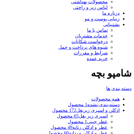
محصولات بهداشتی
لباس زیر و راحتی
درباره ما
زیبایی پوست و مو
پشتیبانی
تماس با ما
خدمات مشتریان
درخواست شکایات
شیوه های پرداخت و حمل
شرایط و مقررات
خرید عمده
شامپو بچه
دسته بندی ها
همه
محصولات
دسته-بندی-نشده
1 محصول
ادکلن و اسپری زیربغل
172 محصول
اسپری زیر بغل
65 محصول
عطر جیبی
1 محصول
عطر و ادکلن زنانه
49 محصول
عطر و ادکلن مردانه
60 محصول