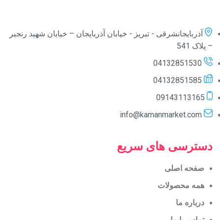
آذربایجانشرقی - تبریز - خیابان آذربایجان – خیابان شهید رنجبر
– پلاک 541
04132851530
04132851585
09143113165
info@kamanmarket.com
دسترسی های سریع
صفحه اصلی
همه محصولات
درباره ما
تماس با ما