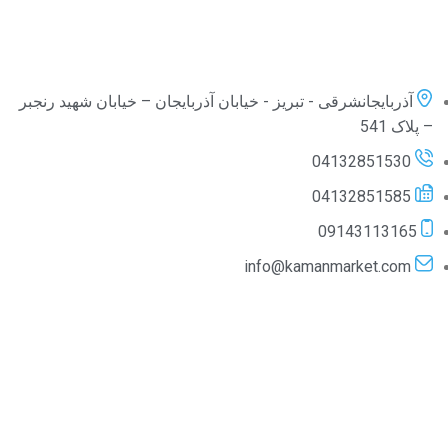
آذربایجانشرقی - تبریز - خیابان آذربایجان – خیابان شهید رنجبر
– پلاک 541
04132851530
04132851585
09143113165
info@kamanmarket.com