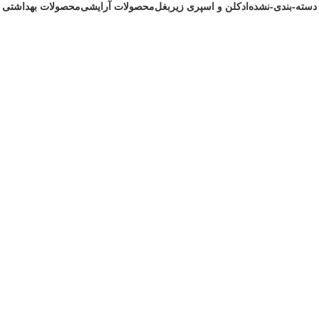
دسته-بندی-نشده
ادکلن و اسپری زیربغل
محصولات آرایشی
محصولات بهداشتی
1 محصول
172 محصول
200 محصول
242 محصول