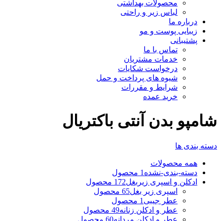
محصولات بهداشتی
لباس زیر و راحتی
درباره ما
زیبایی پوست و مو
پشتیبانی
تماس با ما
خدمات مشتریان
درخواست شکایات
شیوه های پرداخت و حمل
شرایط و مقررات
خرید عمده
شامپو بدن آنتی باکتریال
دسته بندی ها
همه
محصولات
دسته-بندی-نشده
1 محصول
ادکلن و اسپری زیربغل
172 محصول
اسپری زیر بغل
65 محصول
عطر جیبی
1 محصول
عطر و ادکلن زنانه
49 محصول
عطر و ادکلن مردانه
60 محصول