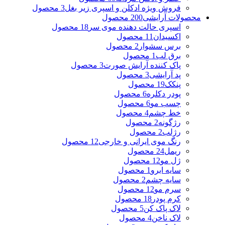
فروش ویژه ادکلن و اسپری زیر بغل
3 محصول
محصولات آرایشی
200 محصول
اسپری حالت دهنده موی سر
18 محصول
اکسیدان
11 محصول
برس سشوار
2 محصول
برق لب
1 محصول
پاک کننده آرایش صورت
3 محصول
پد آرایشی
3 محصول
پنکک
19 محصول
پودر دکلره
6 محصول
چسب مو
6 محصول
خط چشم
4 محصول
رژگونه
2 محصول
رژلب
2 محصول
رنگ موی ایرانی و خارجی
12 محصول
ریمل
24 محصول
ژل مو
12 محصول
سایه ابرو
1 محصول
سایه چشم
2 محصول
سرم مو
12 محصول
کرم پودر
18 محصول
لاک پاک کن
5 محصول
لاک ناخن
4 محصول