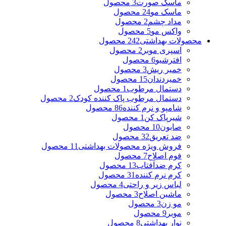
ماسک صورت
3 محصول
ماسک مو
24 محصول
مداد چشم
2 محصول
واکس مو
5 محصول
محصولات بهداشتی
242 محصول
اسپری موبر
2 محصول
افترشیو
6 محصول
خمیر ریش
3 محصول
خمیردندان
15 محصول
دستمال مرطوب
1 محصول
دستمال مرطوب پاک کننده کودک
2 محصول
شامپو و نرم کننده
86 محصول
شیرپاک کن
1 محصول
صابون
10 محصول
ضد تعریق
32 محصول
فروش ویژه محصولات بهداشتی
11 محصول
فوم اصلاح
7 محصول
کرم ضدآفتاب
13 محصول
کرم نرم کننده
31 محصول
لباس زیر و راحتی
4 محصول
ماشین اصلاح
3 محصول
مو زن
3 محصول
موبر
9 محصول
نوار بهداشتی
8 محصول