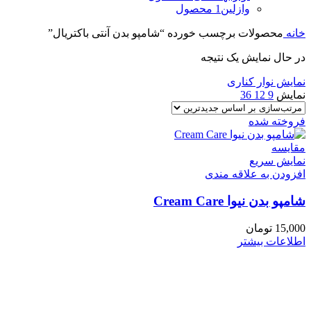
وازلین
1 محصول
خانه
محصولات برچسب خورده “شامپو بدن آنتی باکتریال”
در حال نمایش یک نتیجه
نمایش نوار کناری
نمایش
9
12
36
فروخته شده
مقايسه
نمایش سریع
افزودن به علاقه مندی
شامپو بدن نیوا Cream Care
15,000
تومان
اطلاعات بیشتر