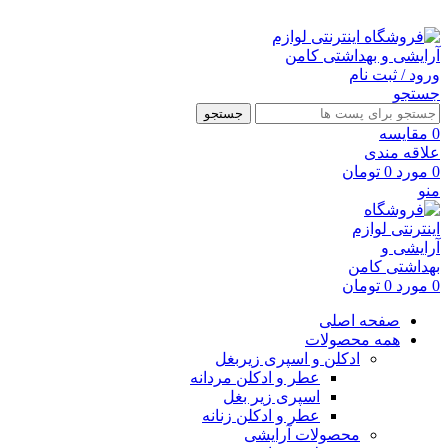
ارسال رایگان با خرید بالای 500 هزار تومان
ورود / ثبت نام
جستجو
جستجو
0
مقايسه
علاقه مندی
0
مورد
0
تومان
منو
0
مورد
0
تومان
صفحه اصلی
همه محصولات
ادکلن و اسپری زیربغل
عطر و ادکلن مردانه
اسپری زیر بغل
عطر و ادکلن زنانه
محصولات آرایشی