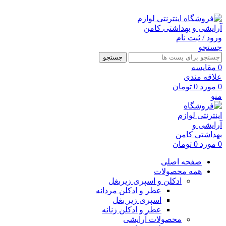
ارسال رایگان با خرید بالای 500 هزار تومان
ورود / ثبت نام
جستجو
جستجو
0
مقايسه
علاقه مندی
0
مورد
0
تومان
منو
0
مورد
0
تومان
صفحه اصلی
همه محصولات
ادکلن و اسپری زیربغل
عطر و ادکلن مردانه
اسپری زیر بغل
عطر و ادکلن زنانه
محصولات آرایشی