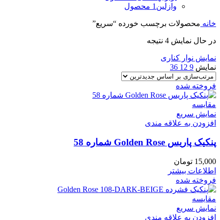
وازلین
1 محصول
خانه
محصولات برچسب خورده “سریع”
در حال نمایش 4 نتیجه
نمایش نوار کناری
نمایش
9
12
36
فروخته شده
مقايسه
نمایش سریع
افزودن به علاقه مندی
پنکیک پاریس Golden Rose شماره 58
15,000
تومان
اطلاعات بیشتر
فروخته شده
مقايسه
نمایش سریع
افزودن به علاقه مندی