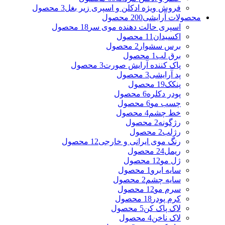
فروش ویژه ادکلن و اسپری زیر بغل
3 محصول
محصولات آرایشی
200 محصول
اسپری حالت دهنده موی سر
18 محصول
اکسیدان
11 محصول
برس سشوار
2 محصول
برق لب
1 محصول
پاک کننده آرایش صورت
3 محصول
پد آرایشی
3 محصول
پنکک
19 محصول
پودر دکلره
6 محصول
چسب مو
6 محصول
خط چشم
4 محصول
رژگونه
2 محصول
رژلب
2 محصول
رنگ موی ایرانی و خارجی
12 محصول
ریمل
24 محصول
ژل مو
12 محصول
سایه ابرو
1 محصول
سایه چشم
2 محصول
سرم مو
12 محصول
کرم پودر
18 محصول
لاک پاک کن
5 محصول
لاک ناخن
4 محصول