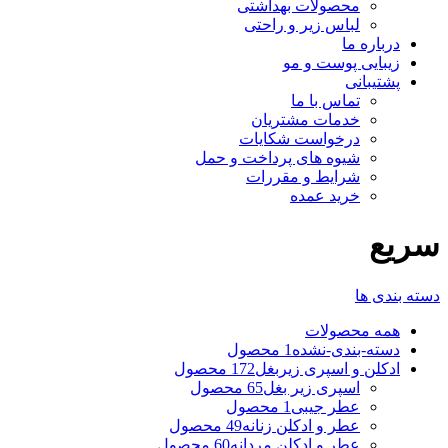
محصولات بهداشتی
لباس زیر و راحتی
درباره ما
زیبایی پوست و مو
پشتیبانی
تماس با ما
خدمات مشتریان
درخواست شکایات
شیوه های پرداخت و حمل
شرایط و مقررات
خرید عمده
سریع
دسته بندی ها
همه
محصولات
دسته-بندی-نشده
1 محصول
ادکلن و اسپری زیربغل
172 محصول
اسپری زیر بغل
65 محصول
عطر جیبی
1 محصول
عطر و ادکلن زنانه
49 محصول
عطر و ادکلن مردانه
60 محصول