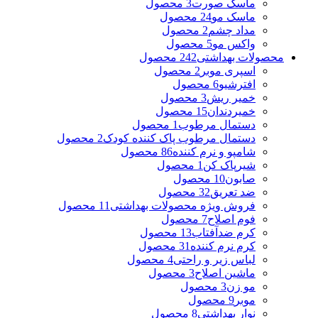
ماسک صورت
3 محصول
ماسک مو
24 محصول
مداد چشم
2 محصول
واکس مو
5 محصول
محصولات بهداشتی
242 محصول
اسپری موبر
2 محصول
افترشیو
6 محصول
خمیر ریش
3 محصول
خمیردندان
15 محصول
دستمال مرطوب
1 محصول
دستمال مرطوب پاک کننده کودک
2 محصول
شامپو و نرم کننده
86 محصول
شیرپاک کن
1 محصول
صابون
10 محصول
ضد تعریق
32 محصول
فروش ویژه محصولات بهداشتی
11 محصول
فوم اصلاح
7 محصول
کرم ضدآفتاب
13 محصول
کرم نرم کننده
31 محصول
لباس زیر و راحتی
4 محصول
ماشین اصلاح
3 محصول
مو زن
3 محصول
موبر
9 محصول
نوار بهداشتی
8 محصول