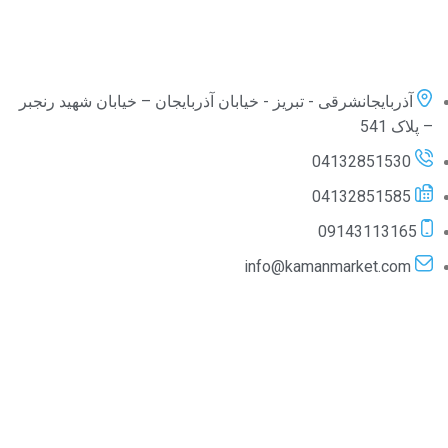
آذربایجانشرقی - تبریز - خیابان آذربایجان – خیابان شهید رنجبر
– پلاک 541
04132851530
04132851585
09143113165
info@kamanmarket.com