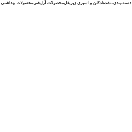
دسته-بندی-نشده
ادکلن و اسپری زیربغل
محصولات آرایشی
محصولات بهداشتی
1 محصول
172 محصول
200 محصول
242 محصول