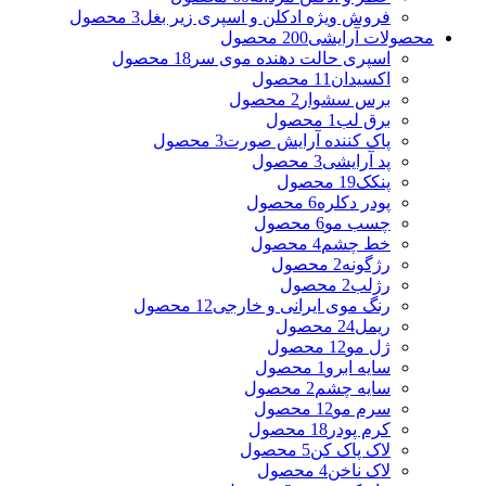
فروش ویژه ادکلن و اسپری زیر بغل
3 محصول
محصولات آرایشی
200 محصول
اسپری حالت دهنده موی سر
18 محصول
اکسیدان
11 محصول
برس سشوار
2 محصول
برق لب
1 محصول
پاک کننده آرایش صورت
3 محصول
پد آرایشی
3 محصول
پنکک
19 محصول
پودر دکلره
6 محصول
چسب مو
6 محصول
خط چشم
4 محصول
رژگونه
2 محصول
رژلب
2 محصول
رنگ موی ایرانی و خارجی
12 محصول
ریمل
24 محصول
ژل مو
12 محصول
سایه ابرو
1 محصول
سایه چشم
2 محصول
سرم مو
12 محصول
کرم پودر
18 محصول
لاک پاک کن
5 محصول
لاک ناخن
4 محصول