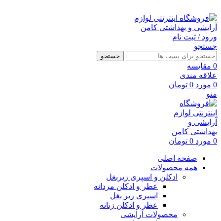
ارسال رایگان با خرید بالای 500 هزار تومان
ورود / ثبت نام
جستجو
جستجو
0
مقايسه
علاقه مندی
0
مورد
0
تومان
منو
0
مورد
0
تومان
صفحه اصلی
همه محصولات
ادکلن و اسپری زیربغل
عطر و ادکلن مردانه
اسپری زیر بغل
عطر و ادکلن زنانه
محصولات آرایشی