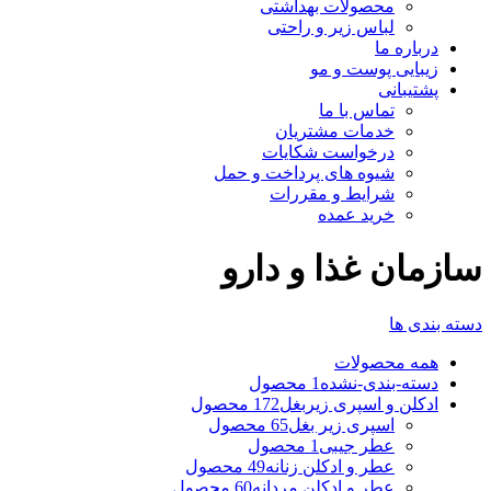
محصولات بهداشتی
لباس زیر و راحتی
درباره ما
زیبایی پوست و مو
پشتیبانی
تماس با ما
خدمات مشتریان
درخواست شکایات
شیوه های پرداخت و حمل
شرایط و مقررات
خرید عمده
سازمان غذا و دارو
دسته بندی ها
همه
محصولات
دسته-بندی-نشده
1 محصول
ادکلن و اسپری زیربغل
172 محصول
اسپری زیر بغل
65 محصول
عطر جیبی
1 محصول
عطر و ادکلن زنانه
49 محصول
عطر و ادکلن مردانه
60 محصول