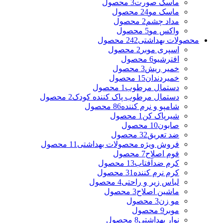
ماسک صورت
3 محصول
ماسک مو
24 محصول
مداد چشم
2 محصول
واکس مو
5 محصول
محصولات بهداشتی
242 محصول
اسپری موبر
2 محصول
افترشیو
6 محصول
خمیر ریش
3 محصول
خمیردندان
15 محصول
دستمال مرطوب
1 محصول
دستمال مرطوب پاک کننده کودک
2 محصول
شامپو و نرم کننده
86 محصول
شیرپاک کن
1 محصول
صابون
10 محصول
ضد تعریق
32 محصول
فروش ویژه محصولات بهداشتی
11 محصول
فوم اصلاح
7 محصول
کرم ضدآفتاب
13 محصول
کرم نرم کننده
31 محصول
لباس زیر و راحتی
4 محصول
ماشین اصلاح
3 محصول
مو زن
3 محصول
موبر
9 محصول
نوار بهداشتی
8 محصول