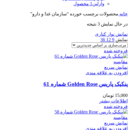
وازلین
1 محصول
خانه
محصولات برچسب خورده “سازمان غذا و دارو”
در حال نمایش 3 نتیجه
نمایش نوار کناری
نمایش
9
12
36
فروخته شده
مقايسه
نمایش سریع
افزودن به علاقه مندی
پنکیک پاریس Golden Rose شماره 61
15,000
تومان
اطلاعات بیشتر
فروخته شده
مقايسه
نمایش سریع
افزودن به علاقه مندی