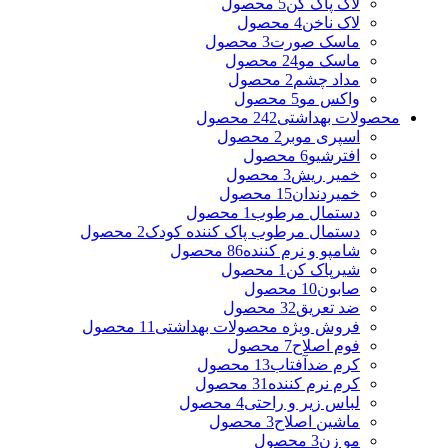
لاک پاک کن
5 محصول
لاک ناخن
4 محصول
ماسک صورت
3 محصول
ماسک مو
24 محصول
مداد چشم
2 محصول
واکس مو
5 محصول
محصولات بهداشتی
242 محصول
اسپری موبر
2 محصول
افترشیو
6 محصول
خمیر ریش
3 محصول
خمیردندان
15 محصول
دستمال مرطوب
1 محصول
دستمال مرطوب پاک کننده کودک
2 محصول
شامپو و نرم کننده
86 محصول
شیرپاک کن
1 محصول
صابون
10 محصول
ضد تعریق
32 محصول
فروش ویژه محصولات بهداشتی
11 محصول
فوم اصلاح
7 محصول
کرم ضدآفتاب
13 محصول
کرم نرم کننده
31 محصول
لباس زیر و راحتی
4 محصول
ماشین اصلاح
3 محصول
مو زن
3 محصول