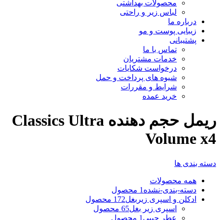
محصولات بهداشتی
لباس زیر و راحتی
درباره ما
زیبایی پوست و مو
پشتیبانی
تماس با ما
خدمات مشتریان
درخواست شکایات
شیوه های پرداخت و حمل
شرایط و مقررات
خرید عمده
ریمل حجم دهنده Classics Ultra
Volume x4
دسته بندی ها
همه
محصولات
دسته-بندی-نشده
1 محصول
ادکلن و اسپری زیربغل
172 محصول
اسپری زیر بغل
65 محصول
عطر جیبی
1 محصول