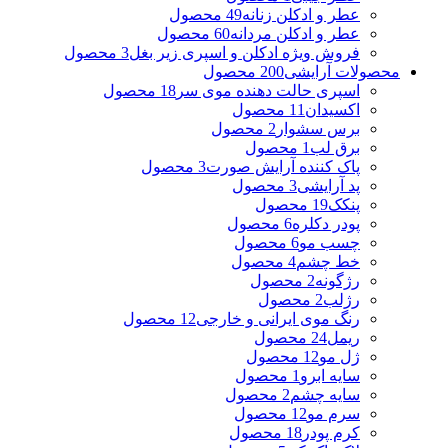
عطر و ادکلن زنانه
49 محصول
عطر و ادکلن مردانه
60 محصول
فروش ویژه ادکلن و اسپری زیر بغل
3 محصول
محصولات آرایشی
200 محصول
اسپری حالت دهنده موی سر
18 محصول
اکسیدان
11 محصول
برس سشوار
2 محصول
برق لب
1 محصول
پاک کننده آرایش صورت
3 محصول
پد آرایشی
3 محصول
پنکک
19 محصول
پودر دکلره
6 محصول
چسب مو
6 محصول
خط چشم
4 محصول
رژگونه
2 محصول
رژلب
2 محصول
رنگ موی ایرانی و خارجی
12 محصول
ریمل
24 محصول
ژل مو
12 محصول
سایه ابرو
1 محصول
سایه چشم
2 محصول
سرم مو
12 محصول
کرم پودر
18 محصول