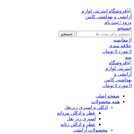
ارسال رایگان با خرید بالای 500 هزار تومان
ورود / ثبت نام
جستجو
جستجو
0
مقايسه
علاقه مندی
0
مورد
0
تومان
منو
0
مورد
0
تومان
صفحه اصلی
همه محصولات
ادکلن و اسپری زیربغل
عطر و ادکلن مردانه
اسپری زیر بغل
عطر و ادکلن زنانه
محصولات آرایشی