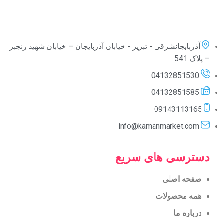
آذربایجانشرقی - تبریز - خیابان آذربایجان – خیابان شهید رنجبر
– پلاک 541
04132851530
04132851585
09143113165
info@kamanmarket.com
دسترسی های سریع
صفحه اصلی
همه محصولات
درباره ما