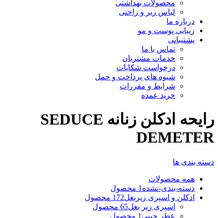
محصولات بهداشتی
لباس زیر و راحتی
درباره ما
زیبایی پوست و مو
پشتیبانی
تماس با ما
خدمات مشتریان
درخواست شکایات
شیوه های پرداخت و حمل
شرایط و مقررات
خرید عمده
رایحه ادکلن زنانه SEDUCE
DEMETER
دسته بندی ها
همه
محصولات
دسته-بندی-نشده
1 محصول
ادکلن و اسپری زیربغل
172 محصول
اسپری زیر بغل
65 محصول
عطر جیبی
1 محصول