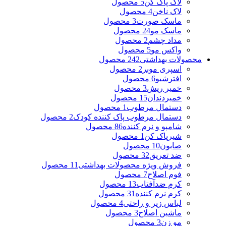
لاک پاک کن
5 محصول
لاک ناخن
4 محصول
ماسک صورت
3 محصول
ماسک مو
24 محصول
مداد چشم
2 محصول
واکس مو
5 محصول
محصولات بهداشتی
242 محصول
اسپری موبر
2 محصول
افترشیو
6 محصول
خمیر ریش
3 محصول
خمیردندان
15 محصول
دستمال مرطوب
1 محصول
دستمال مرطوب پاک کننده کودک
2 محصول
شامپو و نرم کننده
86 محصول
شیرپاک کن
1 محصول
صابون
10 محصول
ضد تعریق
32 محصول
فروش ویژه محصولات بهداشتی
11 محصول
فوم اصلاح
7 محصول
کرم ضدآفتاب
13 محصول
کرم نرم کننده
31 محصول
لباس زیر و راحتی
4 محصول
ماشین اصلاح
3 محصول
مو زن
3 محصول