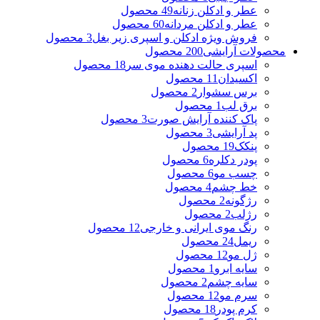
عطر و ادکلن زنانه
49 محصول
عطر و ادکلن مردانه
60 محصول
فروش ویژه ادکلن و اسپری زیر بغل
3 محصول
محصولات آرایشی
200 محصول
اسپری حالت دهنده موی سر
18 محصول
اکسیدان
11 محصول
برس سشوار
2 محصول
برق لب
1 محصول
پاک کننده آرایش صورت
3 محصول
پد آرایشی
3 محصول
پنکک
19 محصول
پودر دکلره
6 محصول
چسب مو
6 محصول
خط چشم
4 محصول
رژگونه
2 محصول
رژلب
2 محصول
رنگ موی ایرانی و خارجی
12 محصول
ریمل
24 محصول
ژل مو
12 محصول
سایه ابرو
1 محصول
سایه چشم
2 محصول
سرم مو
12 محصول
کرم پودر
18 محصول