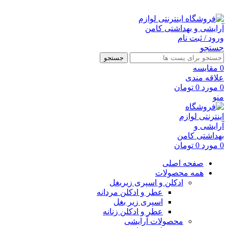
ارسال رایگان با خرید بالای 500 هزار تومان
ورود / ثبت نام
جستجو
جستجو
0
مقايسه
علاقه مندی
0
مورد
0
تومان
منو
0
مورد
0
تومان
صفحه اصلی
همه محصولات
ادکلن و اسپری زیربغل
عطر و ادکلن مردانه
اسپری زیر بغل
عطر و ادکلن زنانه
محصولات آرایشی