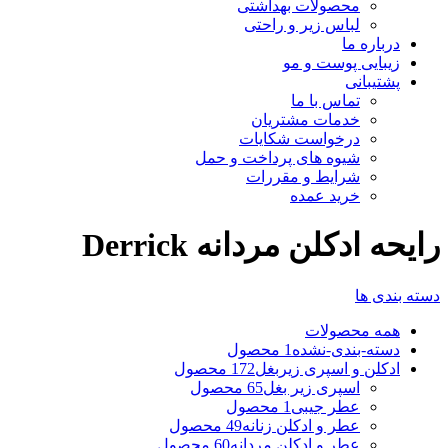
محصولات بهداشتی
لباس زیر و راحتی
درباره ما
زیبایی پوست و مو
پشتیبانی
تماس با ما
خدمات مشتریان
درخواست شکایات
شیوه های پرداخت و حمل
شرایط و مقررات
خرید عمده
رایحه ادكلن مردانه Derrick
دسته بندی ها
همه
محصولات
دسته-بندی-نشده
1 محصول
ادکلن و اسپری زیربغل
172 محصول
اسپری زیر بغل
65 محصول
عطر جیبی
1 محصول
عطر و ادکلن زنانه
49 محصول
عطر و ادکلن مردانه
60 محصول