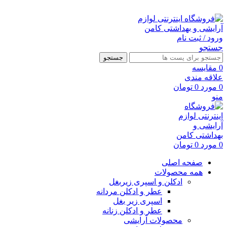
ارسال رایگان با خرید بالای 500 هزار تومان
ورود / ثبت نام
جستجو
جستجو
0
مقايسه
علاقه مندی
0
مورد
0
تومان
منو
0
مورد
0
تومان
صفحه اصلی
همه محصولات
ادکلن و اسپری زیربغل
عطر و ادکلن مردانه
اسپری زیر بغل
عطر و ادکلن زنانه
محصولات آرایشی