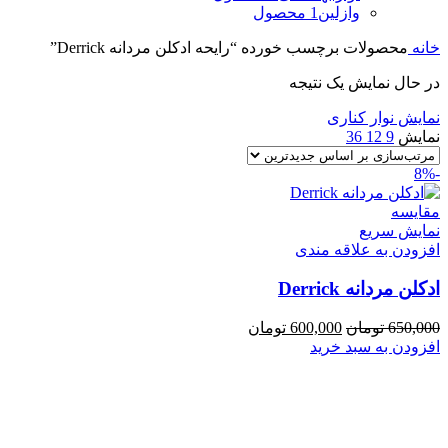
وازلین
1 محصول
خانه
محصولات برچسب خورده “رایحه ادكلن مردانه Derrick”
در حال نمایش یک نتیجه
نمایش نوار کناری
نمایش
9
12
36
-8%
مقايسه
نمایش سریع
افزودن به علاقه مندی
ادكلن مردانه Derrick
قیمت
قیمت
650,000
تومان
600,000
تومان
اصلی
فعلی
افزودن به سبد خرید
650,000 تومان
600,000 تومان
بود.
است.