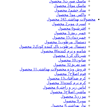
ماسک صورت
3 محصول
ماسک مو
24 محصول
مداد چشم
2 محصول
واکس مو
5 محصول
محصولات بهداشتی
242 محصول
اسپری موبر
2 محصول
افترشیو
6 محصول
خمیر ریش
3 محصول
خمیردندان
15 محصول
دستمال مرطوب
1 محصول
دستمال مرطوب پاک کننده کودک
2 محصول
شامپو و نرم کننده
86 محصول
شیرپاک کن
1 محصول
صابون
10 محصول
ضد تعریق
32 محصول
فروش ویژه محصولات بهداشتی
11 محصول
فوم اصلاح
7 محصول
کرم ضدآفتاب
13 محصول
کرم نرم کننده
31 محصول
لباس زیر و راحتی
4 محصول
ماشین اصلاح
3 محصول
مو زن
3 محصول
موبر
9 محصول
نوار بهداشتی
8 محصول