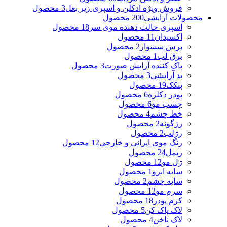
فروش ویژه ادکلن و اسپری زیر بغل
3 محصول
محصولات آرایشی
200 محصول
اسپری حالت دهنده موی سر
18 محصول
اکسیدان
11 محصول
برس سشوار
2 محصول
برق لب
1 محصول
پاک کننده آرایش صورت
3 محصول
پد آرایشی
3 محصول
پنکک
19 محصول
پودر دکلره
6 محصول
چسب مو
6 محصول
خط چشم
4 محصول
رژگونه
2 محصول
رژلب
2 محصول
رنگ موی ایرانی و خارجی
12 محصول
ریمل
24 محصول
ژل مو
12 محصول
سایه ابرو
1 محصول
سایه چشم
2 محصول
سرم مو
12 محصول
کرم پودر
18 محصول
لاک پاک کن
5 محصول
لاک ناخن
4 محصول