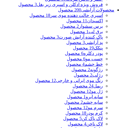
فروش ویژه ادکلن و اسپری زیر بغل
3 محصول
محصولات آرایشی
200 محصول
اسپری حالت دهنده موی سر
18 محصول
اکسیدان
11 محصول
برس سشوار
2 محصول
برق لب
1 محصول
پاک کننده آرایش صورت
3 محصول
پد آرایشی
3 محصول
پنکک
19 محصول
پودر دکلره
6 محصول
چسب مو
6 محصول
خط چشم
4 محصول
رژگونه
2 محصول
رژلب
2 محصول
رنگ موی ایرانی و خارجی
12 محصول
ریمل
24 محصول
ژل مو
12 محصول
سایه ابرو
1 محصول
سایه چشم
2 محصول
سرم مو
12 محصول
کرم پودر
18 محصول
لاک پاک کن
5 محصول
لاک ناخن
4 محصول