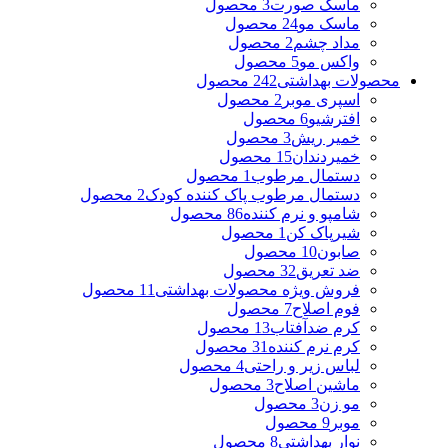
ماسک صورت
3 محصول
ماسک مو
24 محصول
مداد چشم
2 محصول
واکس مو
5 محصول
محصولات بهداشتی
242 محصول
اسپری موبر
2 محصول
افترشیو
6 محصول
خمیر ریش
3 محصول
خمیردندان
15 محصول
دستمال مرطوب
1 محصول
دستمال مرطوب پاک کننده کودک
2 محصول
شامپو و نرم کننده
86 محصول
شیرپاک کن
1 محصول
صابون
10 محصول
ضد تعریق
32 محصول
فروش ویژه محصولات بهداشتی
11 محصول
فوم اصلاح
7 محصول
کرم ضدآفتاب
13 محصول
کرم نرم کننده
31 محصول
لباس زیر و راحتی
4 محصول
ماشین اصلاح
3 محصول
مو زن
3 محصول
موبر
9 محصول
نوار بهداشتی
8 محصول