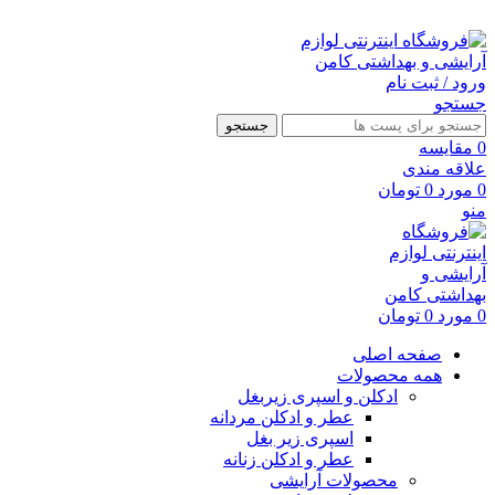
ارسال رایگان با خرید بالای 500 هزار تومان
ورود / ثبت نام
جستجو
جستجو
0
مقايسه
علاقه مندی
0
مورد
0
تومان
منو
0
مورد
0
تومان
صفحه اصلی
همه محصولات
ادکلن و اسپری زیربغل
عطر و ادکلن مردانه
اسپری زیر بغل
عطر و ادکلن زنانه
محصولات آرایشی