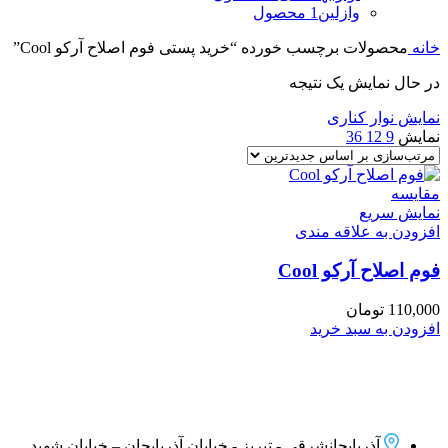
وازلین
1 محصول
خانه
محصولات برچسب خورده “خرید پستی فوم اصلاح آرکو Cool”
در حال نمایش یک نتیجه
نمایش نوار کناری
نمایش
9
12
36
مقايسه
نمایش سریع
افزودن به علاقه مندی
فوم اصلاح آرکو Cool
110,000
تومان
افزودن به سبد خرید
آذربایجانشرقی - تبریز - خیابان آذربایجان – خیابان شهید