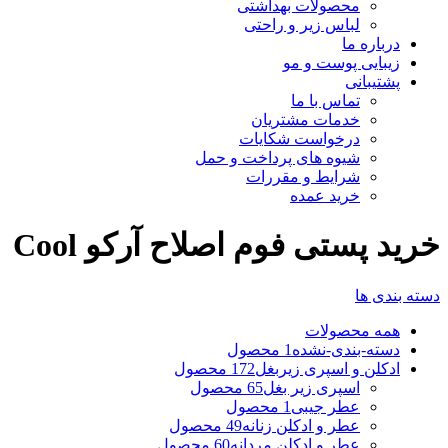
محصولات بهداشتی
لباس زیر و راحتی
درباره ما
زیبایی پوست و مو
پشتیبانی
تماس با ما
خدمات مشتریان
درخواست شکایات
شیوه های پرداخت و حمل
شرایط و مقررات
خرید عمده
خرید پستی فوم اصلاح آرکو Cool
دسته بندی ها
همه
محصولات
دسته-بندی-نشده
1 محصول
ادکلن و اسپری زیربغل
172 محصول
اسپری زیر بغل
65 محصول
عطر جیبی
1 محصول
عطر و ادکلن زنانه
49 محصول
عطر و ادکلن مردانه
60 محصول