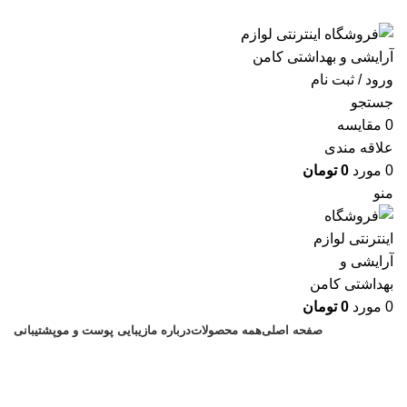
ارسال رایگان با خرید بالای 500 هزار تومان
ورود / ثبت نام
جستجو
0
مقايسه
علاقه مندی
0
مورد
0
تومان
منو
0
مورد
0
تومان
صفحه اصلی
همه محصولات
درباره ما
زیبایی پوست و مو
پشتیبانی
خرید پستی رول ضدتعریق MY مدل
Lotus