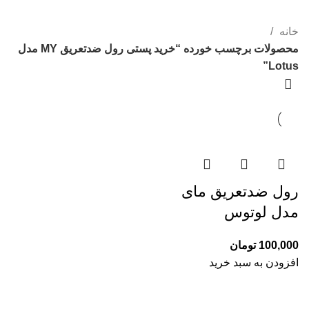
دسته بندی ها
خانه
محصولات برچسب خورده “خرید پستی رول ضدتعریق MY مدل
Lotus”
رول ضدتعریق مای
مدل لوتوس
100,000
تومان
افزودن به سبد خرید