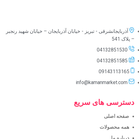
آذربایجانشرقی - تبریز - خیابان آذربایجان – خیابان شهید رنجبر
– پلاک 541
04132851530
04132851585
09143113165
info@kamanmarket.com
دسترسی های سریع
صفحه اصلی
همه محصولات
درباره ما