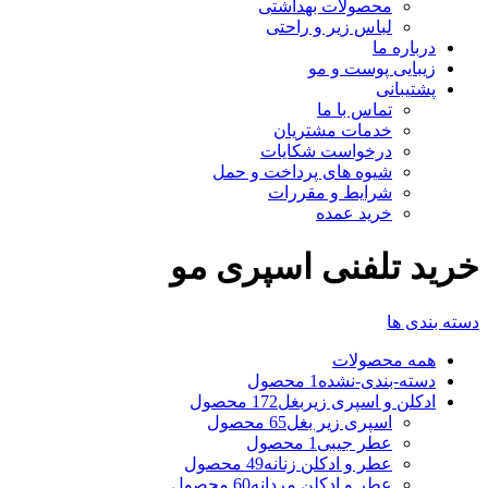
محصولات بهداشتی
لباس زیر و راحتی
درباره ما
زیبایی پوست و مو
پشتیبانی
تماس با ما
خدمات مشتریان
درخواست شکایات
شیوه های پرداخت و حمل
شرایط و مقررات
خرید عمده
خرید تلفنی اسپری مو
دسته بندی ها
همه
محصولات
دسته-بندی-نشده
1 محصول
ادکلن و اسپری زیربغل
172 محصول
اسپری زیر بغل
65 محصول
عطر جیبی
1 محصول
عطر و ادکلن زنانه
49 محصول
عطر و ادکلن مردانه
60 محصول