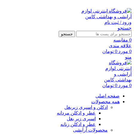
ارسال رایگان با خرید بالای 500 هزار تومان
ورود / ثبت نام
جستجو
جستجو
0
مقايسه
علاقه مندی
0
مورد
0
تومان
منو
0
مورد
0
تومان
صفحه اصلی
همه محصولات
ادکلن و اسپری زیربغل
عطر و ادکلن مردانه
اسپری زیر بغل
عطر و ادکلن زنانه
محصولات آرایشی