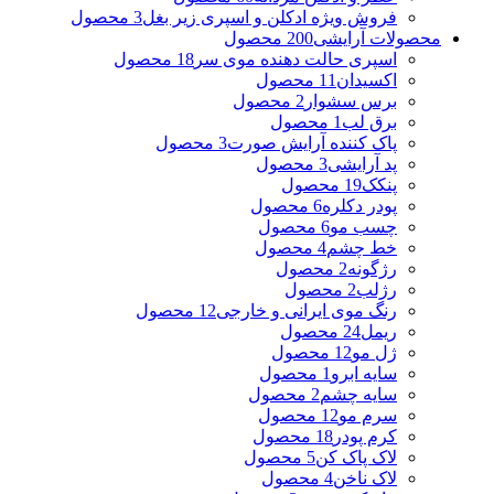
فروش ویژه ادکلن و اسپری زیر بغل
3 محصول
محصولات آرایشی
200 محصول
اسپری حالت دهنده موی سر
18 محصول
اکسیدان
11 محصول
برس سشوار
2 محصول
برق لب
1 محصول
پاک کننده آرایش صورت
3 محصول
پد آرایشی
3 محصول
پنکک
19 محصول
پودر دکلره
6 محصول
چسب مو
6 محصول
خط چشم
4 محصول
رژگونه
2 محصول
رژلب
2 محصول
رنگ موی ایرانی و خارجی
12 محصول
ریمل
24 محصول
ژل مو
12 محصول
سایه ابرو
1 محصول
سایه چشم
2 محصول
سرم مو
12 محصول
کرم پودر
18 محصول
لاک پاک کن
5 محصول
لاک ناخن
4 محصول