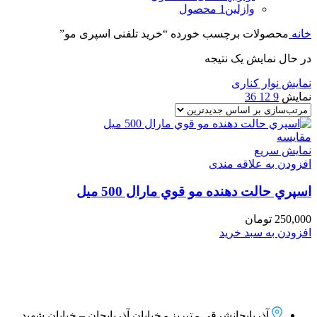
وازلین
1 محصول
خانه
محصولات برچسب خورده “خرید تلفنی اسپری مو”
در حال نمایش یک نتیجه
نمایش نوار کناری
نمایش
9
12
36
مقايسه
نمایش سریع
افزودن به علاقه مندی
اسپري حالت دهنده مو قوي مارال 500 میل
250,000
تومان
افزودن به سبد خرید
آذربایجانشرقی - تبریز - خیابان آذربایجان – خیابان شهید