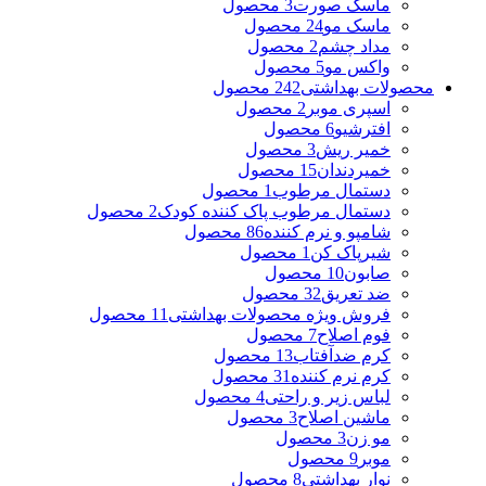
ماسک صورت
3 محصول
ماسک مو
24 محصول
مداد چشم
2 محصول
واکس مو
5 محصول
محصولات بهداشتی
242 محصول
اسپری موبر
2 محصول
افترشیو
6 محصول
خمیر ریش
3 محصول
خمیردندان
15 محصول
دستمال مرطوب
1 محصول
دستمال مرطوب پاک کننده کودک
2 محصول
شامپو و نرم کننده
86 محصول
شیرپاک کن
1 محصول
صابون
10 محصول
ضد تعریق
32 محصول
فروش ویژه محصولات بهداشتی
11 محصول
فوم اصلاح
7 محصول
کرم ضدآفتاب
13 محصول
کرم نرم کننده
31 محصول
لباس زیر و راحتی
4 محصول
ماشین اصلاح
3 محصول
مو زن
3 محصول
موبر
9 محصول
نوار بهداشتی
8 محصول