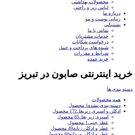
محصولات بهداشتی
لباس زیر و راحتی
درباره ما
زیبایی پوست و مو
پشتیبانی
تماس با ما
خدمات مشتریان
درخواست شکایات
شیوه های پرداخت و حمل
شرایط و مقررات
خرید عمده
خرید اینترنتی صابون در تبریز
دسته بندی ها
همه
محصولات
دسته-بندی-نشده
1 محصول
ادکلن و اسپری زیربغل
172 محصول
اسپری زیر بغل
65 محصول
عطر جیبی
1 محصول
عطر و ادکلن زنانه
49 محصول
عطر و ادکلن مردانه
60 محصول