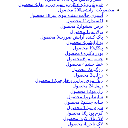
فروش ویژه ادکلن و اسپری زیر بغل
3 محصول
محصولات آرایشی
200 محصول
اسپری حالت دهنده موی سر
18 محصول
اکسیدان
11 محصول
برس سشوار
2 محصول
برق لب
1 محصول
پاک کننده آرایش صورت
3 محصول
پد آرایشی
3 محصول
پنکک
19 محصول
پودر دکلره
6 محصول
چسب مو
6 محصول
خط چشم
4 محصول
رژگونه
2 محصول
رژلب
2 محصول
رنگ موی ایرانی و خارجی
12 محصول
ریمل
24 محصول
ژل مو
12 محصول
سایه ابرو
1 محصول
سایه چشم
2 محصول
سرم مو
12 محصول
کرم پودر
18 محصول
لاک پاک کن
5 محصول
لاک ناخن
4 محصول