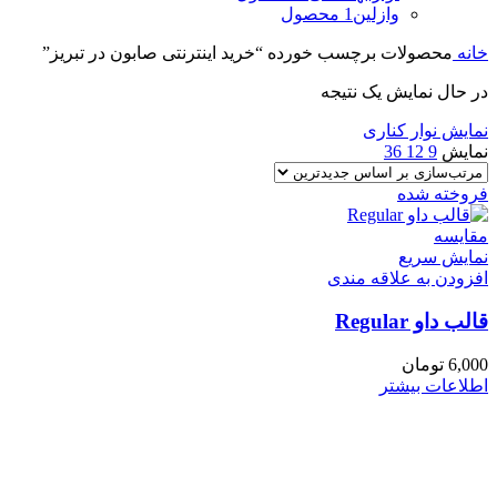
وازلین
1 محصول
خانه
محصولات برچسب خورده “خرید اینترنتی صابون در تبریز”
در حال نمایش یک نتیجه
نمایش نوار کناری
نمایش
9
12
36
فروخته شده
مقايسه
نمایش سریع
افزودن به علاقه مندی
قالب داو Regular
6,000
تومان
اطلاعات بیشتر