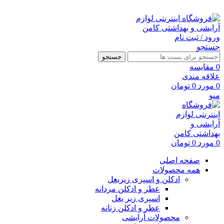
ارسال رایگان با خرید بالای 500 هزار تومان
ورود / ثبت نام
جستجو
جستجو
0
مقايسه
علاقه مندی
0
مورد
0
تومان
منو
0
مورد
0
تومان
صفحه اصلی
همه محصولات
ادکلن و اسپری زیربغل
عطر و ادکلن مردانه
اسپری زیر بغل
عطر و ادکلن زنانه
محصولات آرایشی