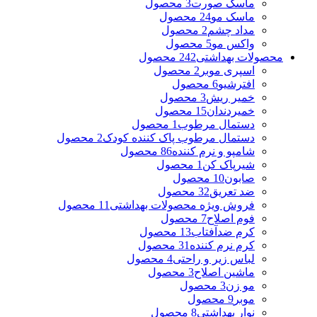
ماسک صورت
3 محصول
ماسک مو
24 محصول
مداد چشم
2 محصول
واکس مو
5 محصول
محصولات بهداشتی
242 محصول
اسپری موبر
2 محصول
افترشیو
6 محصول
خمیر ریش
3 محصول
خمیردندان
15 محصول
دستمال مرطوب
1 محصول
دستمال مرطوب پاک کننده کودک
2 محصول
شامپو و نرم کننده
86 محصول
شیرپاک کن
1 محصول
صابون
10 محصول
ضد تعریق
32 محصول
فروش ویژه محصولات بهداشتی
11 محصول
فوم اصلاح
7 محصول
کرم ضدآفتاب
13 محصول
کرم نرم کننده
31 محصول
لباس زیر و راحتی
4 محصول
ماشین اصلاح
3 محصول
مو زن
3 محصول
موبر
9 محصول
نوار بهداشتی
8 محصول