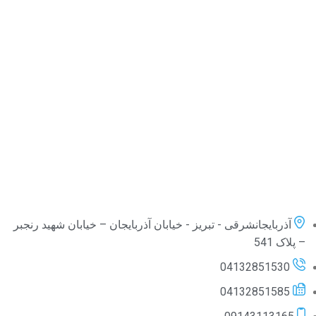
آذربایجانشرقی - تبریز - خیابان آذربایجان – خیابان شهید رنجبر
– پلاک 541
04132851530
04132851585