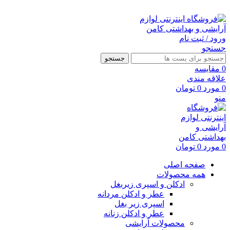
ارسال رایگان با خرید بالای 500 هزار تومان
ورود / ثبت نام
جستجو
جستجو
0
مقايسه
علاقه مندی
0
مورد
0
تومان
منو
0
مورد
0
تومان
صفحه اصلی
همه محصولات
ادکلن و اسپری زیربغل
عطر و ادکلن مردانه
اسپری زیر بغل
عطر و ادکلن زنانه
محصولات آرایشی