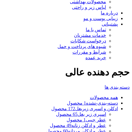
محصولات بهداشتی
لباس زیر و راحتی
درباره ما
زیبایی پوست و مو
پشتیبانی
تماس با ما
خدمات مشتریان
درخواست شکایات
شیوه های پرداخت و حمل
شرایط و مقررات
خرید عمده
حجم دهنده عالی
دسته بندی ها
همه
محصولات
دسته-بندی-نشده
1 محصول
ادکلن و اسپری زیربغل
172 محصول
اسپری زیر بغل
65 محصول
عطر جیبی
1 محصول
عطر و ادکلن زنانه
49 محصول
عطر و ادکلن مردانه
60 محصول