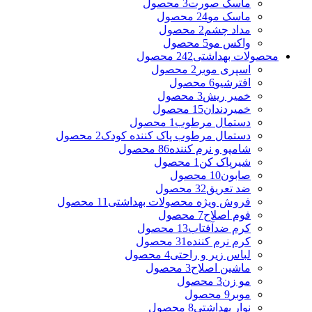
ماسک صورت
3 محصول
ماسک مو
24 محصول
مداد چشم
2 محصول
واکس مو
5 محصول
محصولات بهداشتی
242 محصول
اسپری موبر
2 محصول
افترشیو
6 محصول
خمیر ریش
3 محصول
خمیردندان
15 محصول
دستمال مرطوب
1 محصول
دستمال مرطوب پاک کننده کودک
2 محصول
شامپو و نرم کننده
86 محصول
شیرپاک کن
1 محصول
صابون
10 محصول
ضد تعریق
32 محصول
فروش ویژه محصولات بهداشتی
11 محصول
فوم اصلاح
7 محصول
کرم ضدآفتاب
13 محصول
کرم نرم کننده
31 محصول
لباس زیر و راحتی
4 محصول
ماشین اصلاح
3 محصول
مو زن
3 محصول
موبر
9 محصول
نوار بهداشتی
8 محصول