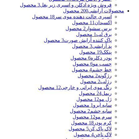
فروش ویژه ادکلن و اسپری زیر بغل
3 محصول
محصولات آرایشی
200 محصول
اسپری حالت دهنده موی سر
18 محصول
اکسیدان
11 محصول
برس سشوار
2 محصول
برق لب
1 محصول
پاک کننده آرایش صورت
3 محصول
پد آرایشی
3 محصول
پنکک
19 محصول
پودر دکلره
6 محصول
چسب مو
6 محصول
خط چشم
4 محصول
رژگونه
2 محصول
رژلب
2 محصول
رنگ موی ایرانی و خارجی
12 محصول
ریمل
24 محصول
ژل مو
12 محصول
سایه ابرو
1 محصول
سایه چشم
2 محصول
سرم مو
12 محصول
کرم پودر
18 محصول
لاک پاک کن
5 محصول
لاک ناخن
4 محصول