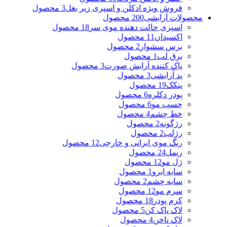
فروش ویژه ادکلن و اسپری زیر بغل
3 محصول
محصولات آرایشی
200 محصول
اسپری حالت دهنده موی سر
18 محصول
اکسیدان
11 محصول
برس سشوار
2 محصول
برق لب
1 محصول
پاک کننده آرایش صورت
3 محصول
پد آرایشی
3 محصول
پنکک
19 محصول
پودر دکلره
6 محصول
چسب مو
6 محصول
خط چشم
4 محصول
رژگونه
2 محصول
رژلب
2 محصول
رنگ موی ایرانی و خارجی
12 محصول
ریمل
24 محصول
ژل مو
12 محصول
سایه ابرو
1 محصول
سایه چشم
2 محصول
سرم مو
12 محصول
کرم پودر
18 محصول
لاک پاک کن
5 محصول
لاک ناخن
4 محصول