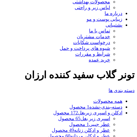
محصولات بهداشتی
لباس زیر و راحتی
درباره ما
زیبایی پوست و مو
پشتیبانی
تماس با ما
خدمات مشتریان
درخواست شکایات
شیوه های پرداخت و حمل
شرایط و مقررات
خرید عمده
تونر گلاب سفید کننده ارزان
دسته بندی ها
همه
محصولات
دسته-بندی-نشده
1 محصول
ادکلن و اسپری زیربغل
172 محصول
اسپری زیر بغل
65 محصول
عطر جیبی
1 محصول
عطر و ادکلن زنانه
49 محصول
عطر و ادکلن مردانه
60 محصول