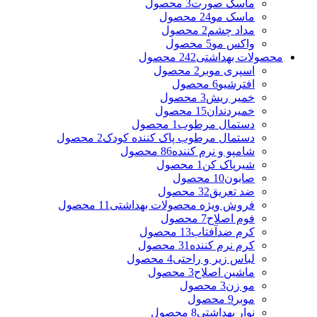
ماسک صورت
3 محصول
ماسک مو
24 محصول
مداد چشم
2 محصول
واکس مو
5 محصول
محصولات بهداشتی
242 محصول
اسپری موبر
2 محصول
افترشیو
6 محصول
خمیر ریش
3 محصول
خمیردندان
15 محصول
دستمال مرطوب
1 محصول
دستمال مرطوب پاک کننده کودک
2 محصول
شامپو و نرم کننده
86 محصول
شیرپاک کن
1 محصول
صابون
10 محصول
ضد تعریق
32 محصول
فروش ویژه محصولات بهداشتی
11 محصول
فوم اصلاح
7 محصول
کرم ضدآفتاب
13 محصول
کرم نرم کننده
31 محصول
لباس زیر و راحتی
4 محصول
ماشین اصلاح
3 محصول
مو زن
3 محصول
موبر
9 محصول
نوار بهداشتی
8 محصول