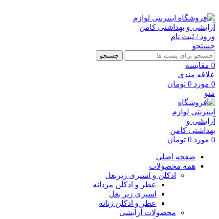
ارسال رایگان با خرید بالای 500 هزار تومان
ورود / ثبت نام
جستجو
جستجو
0
مقايسه
علاقه مندی
0
مورد
0
تومان
منو
0
مورد
0
تومان
صفحه اصلی
همه محصولات
ادکلن و اسپری زیربغل
عطر و ادکلن مردانه
اسپری زیر بغل
عطر و ادکلن زنانه
محصولات آرایشی