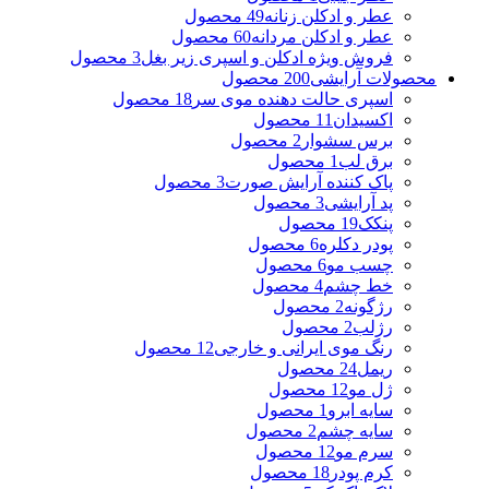
عطر و ادکلن زنانه
49 محصول
عطر و ادکلن مردانه
60 محصول
فروش ویژه ادکلن و اسپری زیر بغل
3 محصول
محصولات آرایشی
200 محصول
اسپری حالت دهنده موی سر
18 محصول
اکسیدان
11 محصول
برس سشوار
2 محصول
برق لب
1 محصول
پاک کننده آرایش صورت
3 محصول
پد آرایشی
3 محصول
پنکک
19 محصول
پودر دکلره
6 محصول
چسب مو
6 محصول
خط چشم
4 محصول
رژگونه
2 محصول
رژلب
2 محصول
رنگ موی ایرانی و خارجی
12 محصول
ریمل
24 محصول
ژل مو
12 محصول
سایه ابرو
1 محصول
سایه چشم
2 محصول
سرم مو
12 محصول
کرم پودر
18 محصول