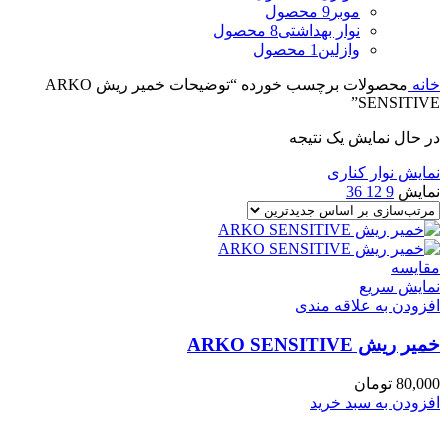
موبر
9 محصول
نوار بهداشتی
8 محصول
وازلین
1 محصول
خانه
محصولات برچسب خورده “توضیحات خمير ريش ARKO
SENSITIVE”
در حال نمایش یک نتیجه
نمایش نوار کناری
نمایش
9
12
36
مقايسه
نمایش سریع
افزودن به علاقه مندی
خمير ريش ARKO SENSITIVE
80,000
تومان
افزودن به سبد خرید