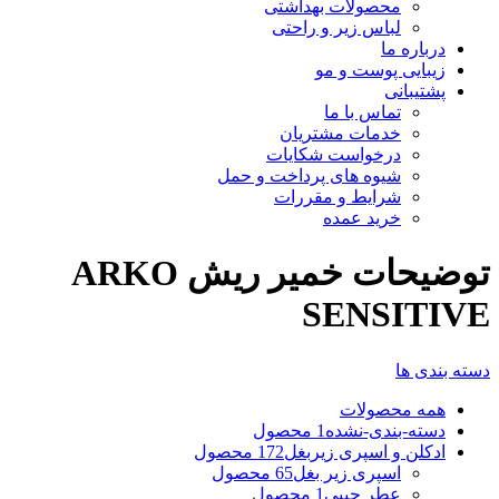
محصولات بهداشتی
لباس زیر و راحتی
درباره ما
زیبایی پوست و مو
پشتیبانی
تماس با ما
خدمات مشتریان
درخواست شکایات
شیوه های پرداخت و حمل
شرایط و مقررات
خرید عمده
توضیحات خمير ريش ARKO
SENSITIVE
دسته بندی ها
همه
محصولات
دسته-بندی-نشده
1 محصول
ادکلن و اسپری زیربغل
172 محصول
اسپری زیر بغل
65 محصول
عطر جیبی
1 محصول