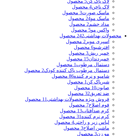
لاک پاک کن
5 محصول
لاک ناخن
4 محصول
ماسک صورت
3 محصول
ماسک مو
24 محصول
مداد چشم
2 محصول
واکس مو
5 محصول
محصولات بهداشتی
242 محصول
اسپری موبر
2 محصول
افترشیو
6 محصول
خمیر ریش
3 محصول
خمیردندان
15 محصول
دستمال مرطوب
1 محصول
دستمال مرطوب پاک کننده کودک
2 محصول
شامپو و نرم کننده
86 محصول
شیرپاک کن
1 محصول
صابون
10 محصول
ضد تعریق
32 محصول
فروش ویژه محصولات بهداشتی
11 محصول
فوم اصلاح
7 محصول
کرم ضدآفتاب
13 محصول
کرم نرم کننده
31 محصول
لباس زیر و راحتی
4 محصول
ماشین اصلاح
3 محصول
مو زن
3 محصول