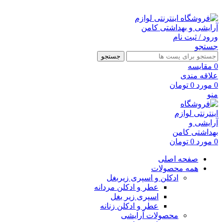
ارسال رایگان با خرید بالای 500 هزار تومان
ورود / ثبت نام
جستجو
جستجو
0
مقايسه
علاقه مندی
0
مورد
0
تومان
منو
0
مورد
0
تومان
صفحه اصلی
همه محصولات
ادکلن و اسپری زیربغل
عطر و ادکلن مردانه
اسپری زیر بغل
عطر و ادکلن زنانه
محصولات آرایشی