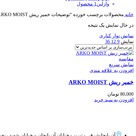
وازلین
1 محصول
خانه
محصولات برچسب خورده “توضیحات خمير ريش ARKO MOIST”
در حال نمایش یک نتیجه
نمایش نوار کناری
نمایش
9
12
36
مقايسه
نمایش سریع
افزودن به علاقه مندی
خمير ريش ARKO MOIST
80,000
تومان
افزودن به سبد خرید
آذربایجانشرقی - تبریز - خیابان آذربایجان – خیابان شهید رنجبر –