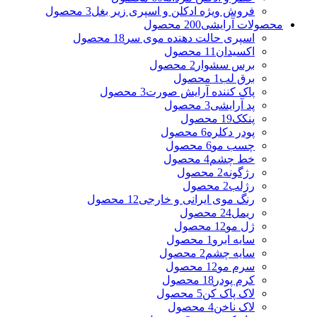
فروش ویژه ادکلن و اسپری زیر بغل
3 محصول
محصولات آرایشی
200 محصول
اسپری حالت دهنده موی سر
18 محصول
اکسیدان
11 محصول
برس سشوار
2 محصول
برق لب
1 محصول
پاک کننده آرایش صورت
3 محصول
پد آرایشی
3 محصول
پنکک
19 محصول
پودر دکلره
6 محصول
چسب مو
6 محصول
خط چشم
4 محصول
رژگونه
2 محصول
رژلب
2 محصول
رنگ موی ایرانی و خارجی
12 محصول
ریمل
24 محصول
ژل مو
12 محصول
سایه ابرو
1 محصول
سایه چشم
2 محصول
سرم مو
12 محصول
کرم پودر
18 محصول
لاک پاک کن
5 محصول
لاک ناخن
4 محصول