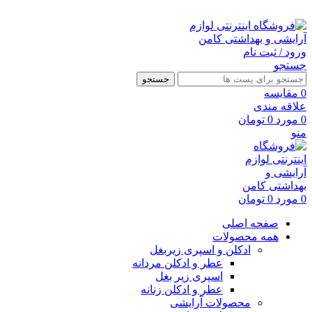
ارسال رایگان با خرید بالای 500 هزار تومان
ورود / ثبت نام
جستجو
جستجو
0
مقايسه
علاقه مندی
0
مورد
0
تومان
منو
0
مورد
0
تومان
صفحه اصلی
همه محصولات
ادکلن و اسپری زیربغل
عطر و ادکلن مردانه
اسپری زیر بغل
عطر و ادکلن زنانه
محصولات آرایشی