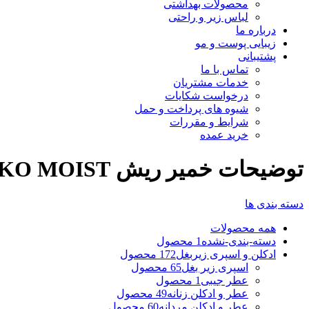
محصولات بهداشتی
لباس زیر و راحتی
درباره ما
زیبایی پوست و مو
پشتیبانی
تماس با ما
خدمات مشتریان
درخواست شکایات
شیوه های پرداخت و حمل
شرایط و مقررات
خرید عمده
توضیحات خمير ريش ARKO MOIST
دسته بندی ها
همه
محصولات
دسته-بندی-نشده
1 محصول
ادکلن و اسپری زیربغل
172 محصول
اسپری زیر بغل
65 محصول
عطر جیبی
1 محصول
عطر و ادکلن زنانه
49 محصول
عطر و ادکلن مردانه
60 محصول