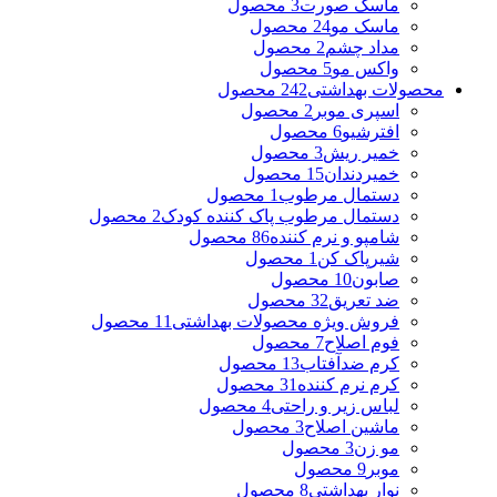
ماسک صورت
3 محصول
ماسک مو
24 محصول
مداد چشم
2 محصول
واکس مو
5 محصول
محصولات بهداشتی
242 محصول
اسپری موبر
2 محصول
افترشیو
6 محصول
خمیر ریش
3 محصول
خمیردندان
15 محصول
دستمال مرطوب
1 محصول
دستمال مرطوب پاک کننده کودک
2 محصول
شامپو و نرم کننده
86 محصول
شیرپاک کن
1 محصول
صابون
10 محصول
ضد تعریق
32 محصول
فروش ویژه محصولات بهداشتی
11 محصول
فوم اصلاح
7 محصول
کرم ضدآفتاب
13 محصول
کرم نرم کننده
31 محصول
لباس زیر و راحتی
4 محصول
ماشین اصلاح
3 محصول
مو زن
3 محصول
موبر
9 محصول
نوار بهداشتی
8 محصول