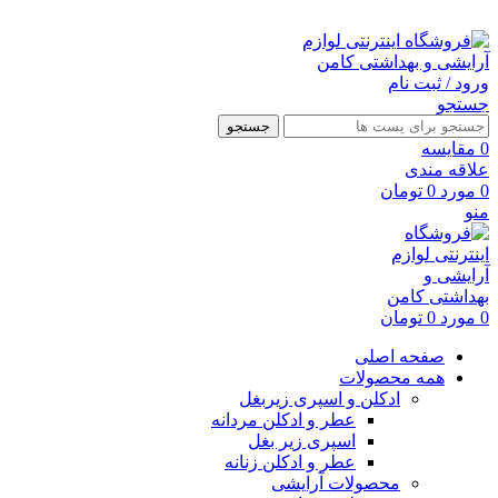
ارسال رایگان با خرید بالای 500 هزار تومان
ورود / ثبت نام
جستجو
جستجو
0
مقايسه
علاقه مندی
0
مورد
0
تومان
منو
0
مورد
0
تومان
صفحه اصلی
همه محصولات
ادکلن و اسپری زیربغل
عطر و ادکلن مردانه
اسپری زیر بغل
عطر و ادکلن زنانه
محصولات آرایشی