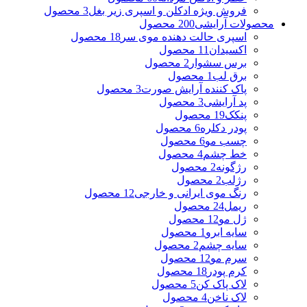
فروش ویژه ادکلن و اسپری زیر بغل
3 محصول
محصولات آرایشی
200 محصول
اسپری حالت دهنده موی سر
18 محصول
اکسیدان
11 محصول
برس سشوار
2 محصول
برق لب
1 محصول
پاک کننده آرایش صورت
3 محصول
پد آرایشی
3 محصول
پنکک
19 محصول
پودر دکلره
6 محصول
چسب مو
6 محصول
خط چشم
4 محصول
رژگونه
2 محصول
رژلب
2 محصول
رنگ موی ایرانی و خارجی
12 محصول
ریمل
24 محصول
ژل مو
12 محصول
سایه ابرو
1 محصول
سایه چشم
2 محصول
سرم مو
12 محصول
کرم پودر
18 محصول
لاک پاک کن
5 محصول
لاک ناخن
4 محصول