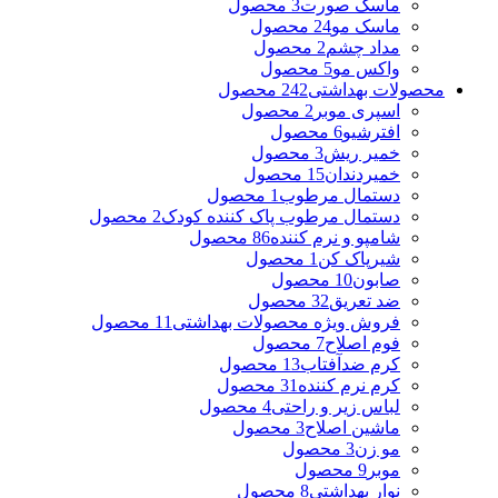
ماسک صورت
3 محصول
ماسک مو
24 محصول
مداد چشم
2 محصول
واکس مو
5 محصول
محصولات بهداشتی
242 محصول
اسپری موبر
2 محصول
افترشیو
6 محصول
خمیر ریش
3 محصول
خمیردندان
15 محصول
دستمال مرطوب
1 محصول
دستمال مرطوب پاک کننده کودک
2 محصول
شامپو و نرم کننده
86 محصول
شیرپاک کن
1 محصول
صابون
10 محصول
ضد تعریق
32 محصول
فروش ویژه محصولات بهداشتی
11 محصول
فوم اصلاح
7 محصول
کرم ضدآفتاب
13 محصول
کرم نرم کننده
31 محصول
لباس زیر و راحتی
4 محصول
ماشین اصلاح
3 محصول
مو زن
3 محصول
موبر
9 محصول
نوار بهداشتی
8 محصول