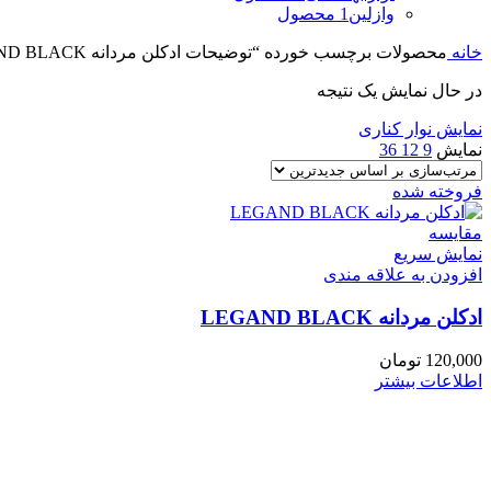
وازلین
1 محصول
خانه
محصولات برچسب خورده “توضیحات ادكلن مردانه LEGAND BLACK”
در حال نمایش یک نتیجه
نمایش نوار کناری
نمایش
9
12
36
فروخته شده
مقايسه
نمایش سریع
افزودن به علاقه مندی
ادكلن مردانه LEGAND BLACK
120,000
تومان
اطلاعات بیشتر