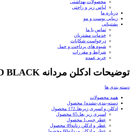
محصولات بهداشتی
لباس زیر و راحتی
درباره ما
زیبایی پوست و مو
پشتیبانی
تماس با ما
خدمات مشتریان
درخواست شکایات
شیوه های پرداخت و حمل
شرایط و مقررات
خرید عمده
توضیحات ادكلن مردانه LEGAND BLACK
دسته بندی ها
همه
محصولات
دسته-بندی-نشده
1 محصول
ادکلن و اسپری زیربغل
172 محصول
اسپری زیر بغل
65 محصول
عطر جیبی
1 محصول
عطر و ادکلن زنانه
49 محصول
عطر و ادکلن مردانه
60 محصول