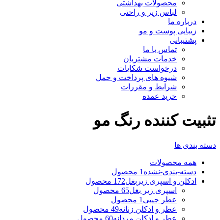
محصولات بهداشتی
لباس زیر و راحتی
درباره ما
زیبایی پوست و مو
پشتیبانی
تماس با ما
خدمات مشتریان
درخواست شکایات
شیوه های پرداخت و حمل
شرایط و مقررات
خرید عمده
تثبیت کننده رنگ مو
دسته بندی ها
همه
محصولات
دسته-بندی-نشده
1 محصول
ادکلن و اسپری زیربغل
172 محصول
اسپری زیر بغل
65 محصول
عطر جیبی
1 محصول
عطر و ادکلن زنانه
49 محصول
عطر و ادکلن مردانه
60 محصول