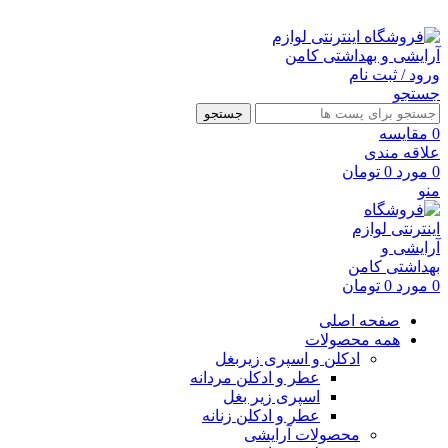
ارسال رایگان با خرید بالای 500 هزار تومان
ورود / ثبت نام
جستجو
جستجو
0
مقايسه
علاقه مندی
0
مورد
0
تومان
منو
0
مورد
0
تومان
صفحه اصلی
همه محصولات
ادکلن و اسپری زیربغل
عطر و ادکلن مردانه
اسپری زیر بغل
عطر و ادکلن زنانه
محصولات آرایشی