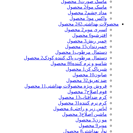
ماسک صورت
3 محصول
ماسک مو
24 محصول
مداد چشم
2 محصول
واکس مو
5 محصول
محصولات بهداشتی
242 محصول
اسپری موبر
2 محصول
افترشیو
6 محصول
خمیر ریش
3 محصول
خمیردندان
15 محصول
دستمال مرطوب
1 محصول
دستمال مرطوب پاک کننده کودک
2 محصول
شامپو و نرم کننده
86 محصول
شیرپاک کن
1 محصول
صابون
10 محصول
ضد تعریق
32 محصول
فروش ویژه محصولات بهداشتی
11 محصول
فوم اصلاح
7 محصول
کرم ضدآفتاب
13 محصول
کرم نرم کننده
31 محصول
لباس زیر و راحتی
4 محصول
ماشین اصلاح
3 محصول
مو زن
3 محصول
موبر
9 محصول
نوار بهداشتی
8 محصول