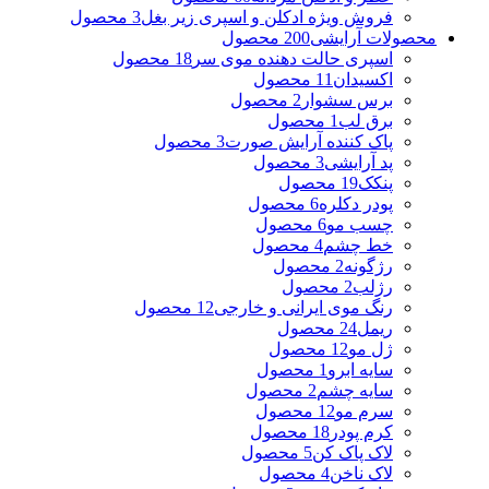
فروش ویژه ادکلن و اسپری زیر بغل
3 محصول
محصولات آرایشی
200 محصول
اسپری حالت دهنده موی سر
18 محصول
اکسیدان
11 محصول
برس سشوار
2 محصول
برق لب
1 محصول
پاک کننده آرایش صورت
3 محصول
پد آرایشی
3 محصول
پنکک
19 محصول
پودر دکلره
6 محصول
چسب مو
6 محصول
خط چشم
4 محصول
رژگونه
2 محصول
رژلب
2 محصول
رنگ موی ایرانی و خارجی
12 محصول
ریمل
24 محصول
ژل مو
12 محصول
سایه ابرو
1 محصول
سایه چشم
2 محصول
سرم مو
12 محصول
کرم پودر
18 محصول
لاک پاک کن
5 محصول
لاک ناخن
4 محصول