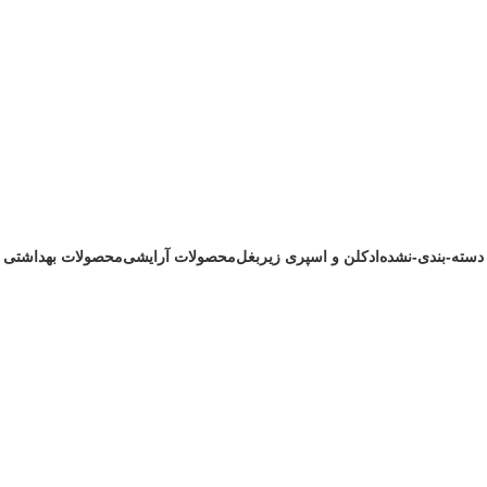
تافت و براق کننده
دسته-بندی-نشده
ادکلن و اسپری زیربغل
محصولات آرایشی
محصولات بهداشتی
1 محصول
172 محصول
200 محصول
242 محصول