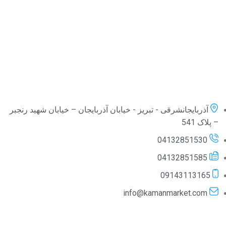
آذربایجانشرقی - تبریز - خیابان آذربایجان – خیابان شهید رنجبر
– پلاک 541
04132851530
04132851585
09143113165
info@kamanmarket.com