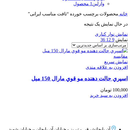
وازلین
1 محصول
خانه
محصولات برچسب خورده “تافت مناسب ایرانی”
در حال نمایش یک نتیجه
نمایش نوار کناری
نمایش
9
12
36
مقايسه
نمایش سریع
افزودن به علاقه مندی
اسپري حالت دهنده مو قوي مارال 150 میل
100,000
تومان
افزودن به سبد خرید
آذربایجانشرقی - تبریز - خیابان آذربایجان – خیابان شهید