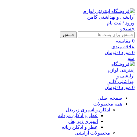
ارسال رایگان با خرید بالای 500 هزار تومان
ورود / ثبت نام
جستجو
جستجو
0
مقايسه
علاقه مندی
0
مورد
0
تومان
منو
0
مورد
0
تومان
صفحه اصلی
همه محصولات
ادکلن و اسپری زیربغل
عطر و ادکلن مردانه
اسپری زیر بغل
عطر و ادکلن زنانه
محصولات آرایشی