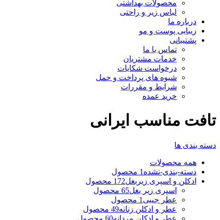
محصولات بهداشتی
لباس زیر و راحتی
درباره ما
زیبایی پوست و مو
پشتیبانی
تماس با ما
خدمات مشتریان
درخواست شکایات
شیوه های پرداخت و حمل
شرایط و مقررات
خرید عمده
تافت مناسب ایرانی
دسته بندی ها
همه
محصولات
دسته-بندی-نشده
1 محصول
ادکلن و اسپری زیربغل
172 محصول
اسپری زیر بغل
65 محصول
عطر جیبی
1 محصول
عطر و ادکلن زنانه
49 محصول
عطر و ادکلن مردانه
60 محصول