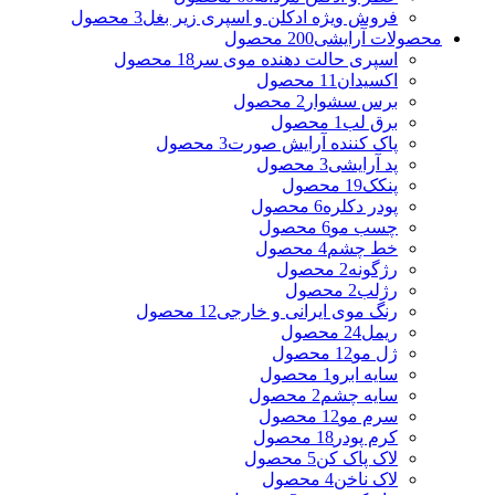
فروش ویژه ادکلن و اسپری زیر بغل
3 محصول
محصولات آرایشی
200 محصول
اسپری حالت دهنده موی سر
18 محصول
اکسیدان
11 محصول
برس سشوار
2 محصول
برق لب
1 محصول
پاک کننده آرایش صورت
3 محصول
پد آرایشی
3 محصول
پنکک
19 محصول
پودر دکلره
6 محصول
چسب مو
6 محصول
خط چشم
4 محصول
رژگونه
2 محصول
رژلب
2 محصول
رنگ موی ایرانی و خارجی
12 محصول
ریمل
24 محصول
ژل مو
12 محصول
سایه ابرو
1 محصول
سایه چشم
2 محصول
سرم مو
12 محصول
کرم پودر
18 محصول
لاک پاک کن
5 محصول
لاک ناخن
4 محصول