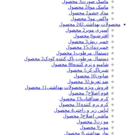
ماسک صورت
3 محصول
ماسک مو
24 محصول
مداد چشم
2 محصول
واکس مو
5 محصول
محصولات بهداشتی
242 محصول
اسپری موبر
2 محصول
افترشیو
6 محصول
خمیر ریش
3 محصول
خمیردندان
15 محصول
دستمال مرطوب
1 محصول
دستمال مرطوب پاک کننده کودک
2 محصول
شامپو و نرم کننده
86 محصول
شیرپاک کن
1 محصول
صابون
10 محصول
ضد تعریق
32 محصول
فروش ویژه محصولات بهداشتی
11 محصول
فوم اصلاح
7 محصول
کرم ضدآفتاب
13 محصول
کرم نرم کننده
31 محصول
لباس زیر و راحتی
4 محصول
ماشین اصلاح
3 محصول
مو زن
3 محصول
موبر
9 محصول
نوار بهداشتی
8 محصول