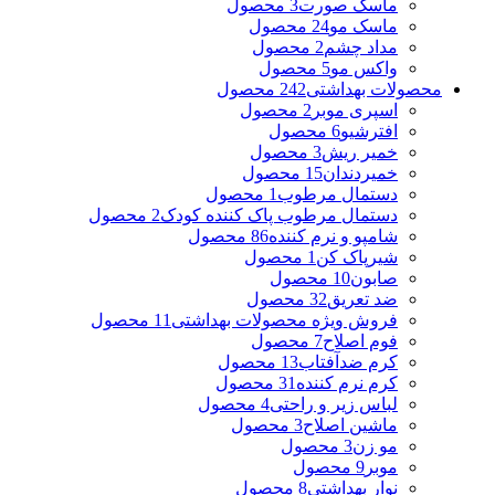
ماسک صورت
3 محصول
ماسک مو
24 محصول
مداد چشم
2 محصول
واکس مو
5 محصول
محصولات بهداشتی
242 محصول
اسپری موبر
2 محصول
افترشیو
6 محصول
خمیر ریش
3 محصول
خمیردندان
15 محصول
دستمال مرطوب
1 محصول
دستمال مرطوب پاک کننده کودک
2 محصول
شامپو و نرم کننده
86 محصول
شیرپاک کن
1 محصول
صابون
10 محصول
ضد تعریق
32 محصول
فروش ویژه محصولات بهداشتی
11 محصول
فوم اصلاح
7 محصول
کرم ضدآفتاب
13 محصول
کرم نرم کننده
31 محصول
لباس زیر و راحتی
4 محصول
ماشین اصلاح
3 محصول
مو زن
3 محصول
موبر
9 محصول
نوار بهداشتی
8 محصول