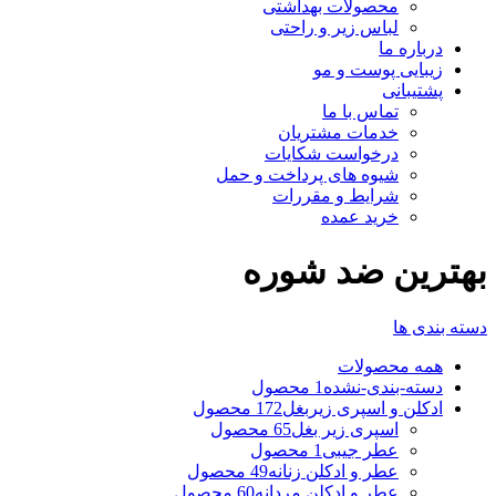
محصولات بهداشتی
لباس زیر و راحتی
درباره ما
زیبایی پوست و مو
پشتیبانی
تماس با ما
خدمات مشتریان
درخواست شکایات
شیوه های پرداخت و حمل
شرایط و مقررات
خرید عمده
بهترین ضد شوره
دسته بندی ها
همه
محصولات
دسته-بندی-نشده
1 محصول
ادکلن و اسپری زیربغل
172 محصول
اسپری زیر بغل
65 محصول
عطر جیبی
1 محصول
عطر و ادکلن زنانه
49 محصول
عطر و ادکلن مردانه
60 محصول