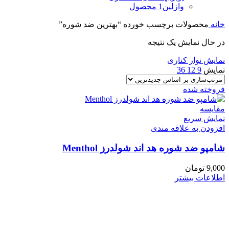
وازلین
1 محصول
خانه
محصولات برچسب خورده “بهترین ضد شوره”
در حال نمایش یک نتیجه
نمایش نوار کناری
نمایش
9
12
36
فروخته شده
مقايسه
نمایش سریع
افزودن به علاقه مندی
شامپو ضد شوره هد اند شولدرز Menthol
9,000
تومان
اطلاعات بیشتر