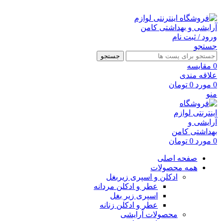
ارسال رایگان با خرید بالای 500 هزار تومان
ورود / ثبت نام
جستجو
جستجو
0
مقايسه
علاقه مندی
0
مورد
0
تومان
منو
0
مورد
0
تومان
صفحه اصلی
همه محصولات
ادکلن و اسپری زیربغل
عطر و ادکلن مردانه
اسپری زیر بغل
عطر و ادکلن زنانه
محصولات آرایشی