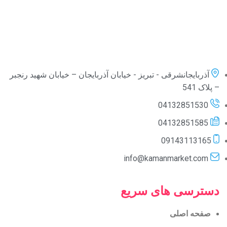
آذربایجانشرقی - تبریز - خیابان آذربایجان – خیابان شهید رنجبر
– پلاک 541
04132851530
04132851585
09143113165
info@kamanmarket.com
دسترسی های سریع
صفحه اصلی