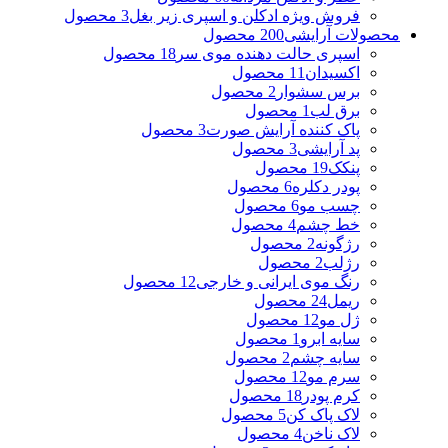
فروش ویژه ادکلن و اسپری زیر بغل
3 محصول
محصولات آرایشی
200 محصول
اسپری حالت دهنده موی سر
18 محصول
اکسیدان
11 محصول
برس سشوار
2 محصول
برق لب
1 محصول
پاک کننده آرایش صورت
3 محصول
پد آرایشی
3 محصول
پنکک
19 محصول
پودر دکلره
6 محصول
چسب مو
6 محصول
خط چشم
4 محصول
رژگونه
2 محصول
رژلب
2 محصول
رنگ موی ایرانی و خارجی
12 محصول
ریمل
24 محصول
ژل مو
12 محصول
سایه ابرو
1 محصول
سایه چشم
2 محصول
سرم مو
12 محصول
کرم پودر
18 محصول
لاک پاک کن
5 محصول
لاک ناخن
4 محصول