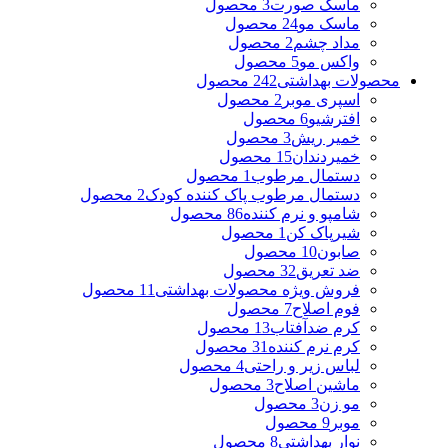
ماسک صورت
3 محصول
ماسک مو
24 محصول
مداد چشم
2 محصول
واکس مو
5 محصول
محصولات بهداشتی
242 محصول
اسپری موبر
2 محصول
افترشیو
6 محصول
خمیر ریش
3 محصول
خمیردندان
15 محصول
دستمال مرطوب
1 محصول
دستمال مرطوب پاک کننده کودک
2 محصول
شامپو و نرم کننده
86 محصول
شیرپاک کن
1 محصول
صابون
10 محصول
ضد تعریق
32 محصول
فروش ویژه محصولات بهداشتی
11 محصول
فوم اصلاح
7 محصول
کرم ضدآفتاب
13 محصول
کرم نرم کننده
31 محصول
لباس زیر و راحتی
4 محصول
ماشین اصلاح
3 محصول
مو زن
3 محصول
موبر
9 محصول
نوار بهداشتی
8 محصول