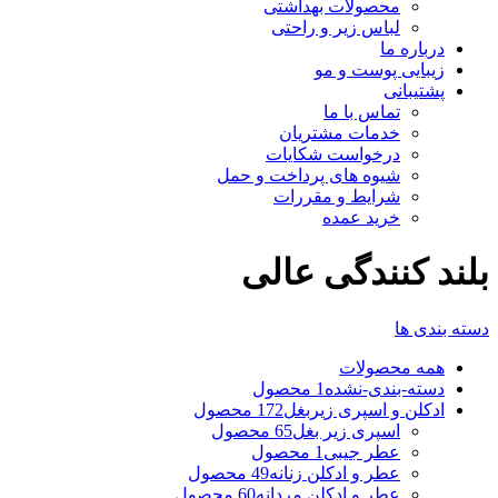
محصولات بهداشتی
لباس زیر و راحتی
درباره ما
زیبایی پوست و مو
پشتیبانی
تماس با ما
خدمات مشتریان
درخواست شکایات
شیوه های پرداخت و حمل
شرایط و مقررات
خرید عمده
بلند کنندگی عالی
دسته بندی ها
همه
محصولات
دسته-بندی-نشده
1 محصول
ادکلن و اسپری زیربغل
172 محصول
اسپری زیر بغل
65 محصول
عطر جیبی
1 محصول
عطر و ادکلن زنانه
49 محصول
عطر و ادکلن مردانه
60 محصول