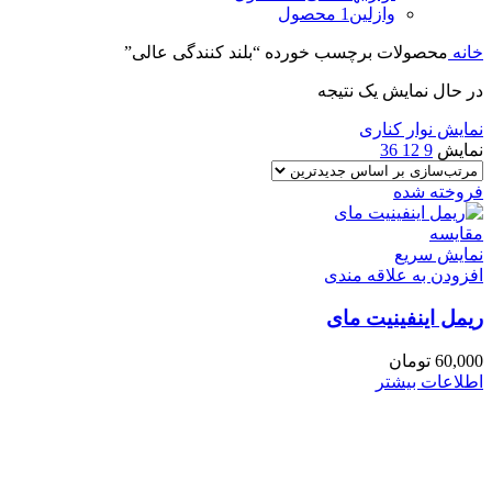
وازلین
1 محصول
خانه
محصولات برچسب خورده “بلند کنندگی عالی”
در حال نمایش یک نتیجه
نمایش نوار کناری
نمایش
9
12
36
فروخته شده
مقايسه
نمایش سریع
افزودن به علاقه مندی
ریمل اینفینیت مای
60,000
تومان
اطلاعات بیشتر