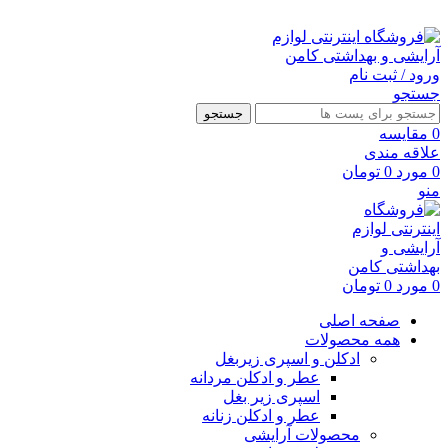
ارسال رایگان با خرید بالای 500 هزار تومان
ورود / ثبت نام
جستجو
جستجو
0
مقايسه
علاقه مندی
0
مورد
0
تومان
منو
0
مورد
0
تومان
صفحه اصلی
همه محصولات
ادکلن و اسپری زیربغل
عطر و ادکلن مردانه
اسپری زیر بغل
عطر و ادکلن زنانه
محصولات آرایشی