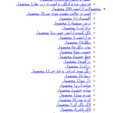
فروش ویژه ادکلن و اسپری زیر بغل
3 محصول
محصولات آرایشی
200 محصول
اسپری حالت دهنده موی سر
18 محصول
اکسیدان
11 محصول
برس سشوار
2 محصول
برق لب
1 محصول
پاک کننده آرایش صورت
3 محصول
پد آرایشی
3 محصول
پنکک
19 محصول
پودر دکلره
6 محصول
چسب مو
6 محصول
خط چشم
4 محصول
رژگونه
2 محصول
رژلب
2 محصول
رنگ موی ایرانی و خارجی
12 محصول
ریمل
24 محصول
ژل مو
12 محصول
سایه ابرو
1 محصول
سایه چشم
2 محصول
سرم مو
12 محصول
کرم پودر
18 محصول
لاک پاک کن
5 محصول
لاک ناخن
4 محصول