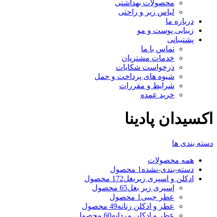
محصولات بهداشتی
لباس زیر و راحتی
درباره ما
زیبایی پوست و مو
پشتیبانی
تماس با ما
خدمات مشتریان
درخواست شکایات
شیوه های پرداخت و حمل
شرایط و مقررات
خرید عمده
اکسیدان پادینا
دسته بندی ها
همه
محصولات
دسته-بندی-نشده
1 محصول
ادکلن و اسپری زیربغل
172 محصول
اسپری زیر بغل
65 محصول
عطر جیبی
1 محصول
عطر و ادکلن زنانه
49 محصول
عطر و ادکلن مردانه
60 محصول