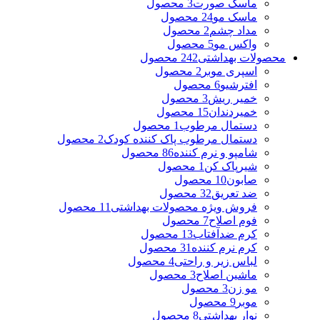
ماسک صورت
3 محصول
ماسک مو
24 محصول
مداد چشم
2 محصول
واکس مو
5 محصول
محصولات بهداشتی
242 محصول
اسپری موبر
2 محصول
افترشیو
6 محصول
خمیر ریش
3 محصول
خمیردندان
15 محصول
دستمال مرطوب
1 محصول
دستمال مرطوب پاک کننده کودک
2 محصول
شامپو و نرم کننده
86 محصول
شیرپاک کن
1 محصول
صابون
10 محصول
ضد تعریق
32 محصول
فروش ویژه محصولات بهداشتی
11 محصول
فوم اصلاح
7 محصول
کرم ضدآفتاب
13 محصول
کرم نرم کننده
31 محصول
لباس زیر و راحتی
4 محصول
ماشین اصلاح
3 محصول
مو زن
3 محصول
موبر
9 محصول
نوار بهداشتی
8 محصول