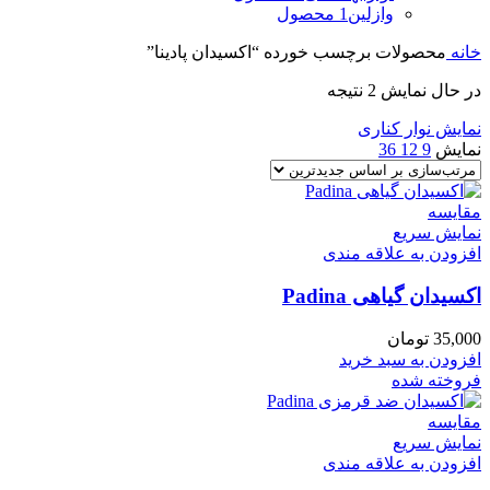
وازلین
1 محصول
خانه
محصولات برچسب خورده “اکسیدان پادینا”
در حال نمایش 2 نتیجه
نمایش نوار کناری
نمایش
9
12
36
مقايسه
نمایش سریع
افزودن به علاقه مندی
اکسیدان گیاهی Padina
35,000
تومان
افزودن به سبد خرید
فروخته شده
مقايسه
نمایش سریع
افزودن به علاقه مندی