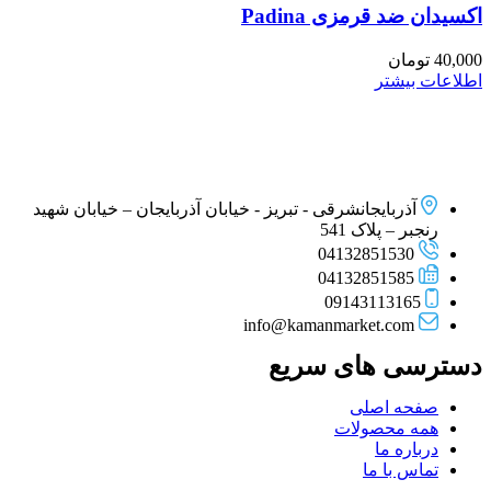
اکسیدان ضد قرمزی Padina
40,000
تومان
اطلاعات بیشتر
آذربایجانشرقی - تبریز - خیابان آذربایجان – خیابان شهید
رنجبر – پلاک 541
04132851530
04132851585
09143113165
info@kamanmarket.com
دسترسی های سریع
صفحه اصلی
همه محصولات
درباره ما
تماس با ما