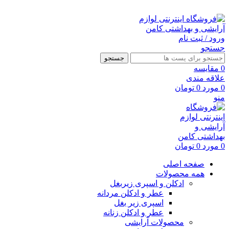
ارسال رایگان با خرید بالای 500 هزار تومان
ورود / ثبت نام
جستجو
جستجو
0
مقايسه
علاقه مندی
0
مورد
0
تومان
منو
0
مورد
0
تومان
صفحه اصلی
همه محصولات
ادکلن و اسپری زیربغل
عطر و ادکلن مردانه
اسپری زیر بغل
عطر و ادکلن زنانه
محصولات آرایشی