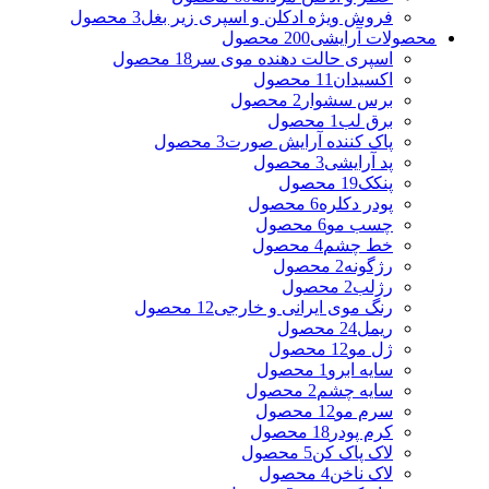
فروش ویژه ادکلن و اسپری زیر بغل
3 محصول
محصولات آرایشی
200 محصول
اسپری حالت دهنده موی سر
18 محصول
اکسیدان
11 محصول
برس سشوار
2 محصول
برق لب
1 محصول
پاک کننده آرایش صورت
3 محصول
پد آرایشی
3 محصول
پنکک
19 محصول
پودر دکلره
6 محصول
چسب مو
6 محصول
خط چشم
4 محصول
رژگونه
2 محصول
رژلب
2 محصول
رنگ موی ایرانی و خارجی
12 محصول
ریمل
24 محصول
ژل مو
12 محصول
سایه ابرو
1 محصول
سایه چشم
2 محصول
سرم مو
12 محصول
کرم پودر
18 محصول
لاک پاک کن
5 محصول
لاک ناخن
4 محصول