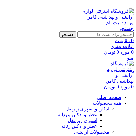
ارسال رایگان با خرید بالای 500 هزار تومان
ورود / ثبت نام
جستجو
جستجو
0
مقايسه
علاقه مندی
0
مورد
0
تومان
منو
0
مورد
0
تومان
صفحه اصلی
همه محصولات
ادکلن و اسپری زیربغل
عطر و ادکلن مردانه
اسپری زیر بغل
عطر و ادکلن زنانه
محصولات آرایشی