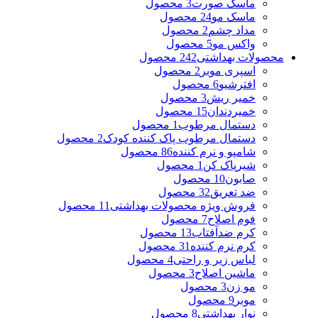
ماسک صورت
3 محصول
ماسک مو
24 محصول
مداد چشم
2 محصول
واکس مو
5 محصول
محصولات بهداشتی
242 محصول
اسپری موبر
2 محصول
افترشیو
6 محصول
خمیر ریش
3 محصول
خمیردندان
15 محصول
دستمال مرطوب
1 محصول
دستمال مرطوب پاک کننده کودک
2 محصول
شامپو و نرم کننده
86 محصول
شیرپاک کن
1 محصول
صابون
10 محصول
ضد تعریق
32 محصول
فروش ویژه محصولات بهداشتی
11 محصول
فوم اصلاح
7 محصول
کرم ضدآفتاب
13 محصول
کرم نرم کننده
31 محصول
لباس زیر و راحتی
4 محصول
ماشین اصلاح
3 محصول
مو زن
3 محصول
موبر
9 محصول
نوار بهداشتی
8 محصول