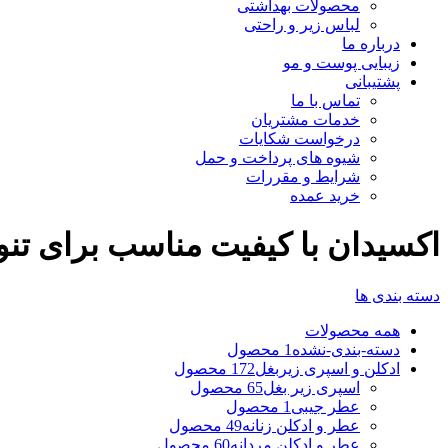
محصولات بهداشتی
لباس زیر و راحتی
درباره ما
زیبایی پوست و مو
پشتیبانی
تماس با ما
خدمات مشتریان
درخواست شکایات
شیوه های پرداخت و حمل
شرایط و مقررات
خرید عمده
اکسیدان با کیفیت مناسب برای تنوع
دسته بندی ها
همه
محصولات
دسته-بندی-نشده
1 محصول
ادکلن و اسپری زیربغل
172 محصول
اسپری زیر بغل
65 محصول
عطر جیبی
1 محصول
عطر و ادکلن زنانه
49 محصول
عطر و ادکلن مردانه
60 محصول