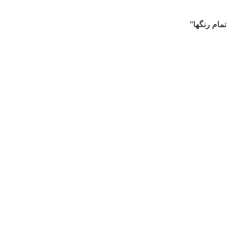
مام رنگها”