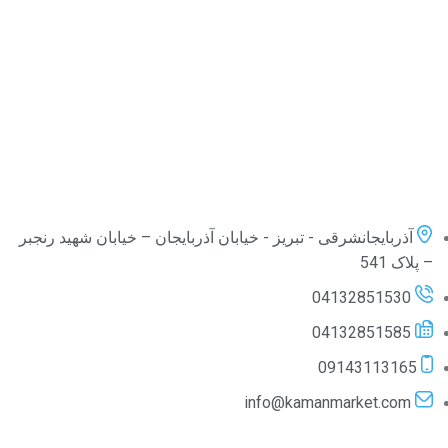
آذربایجانشرقی - تبریز - خیابان آذربایجان – خیابان شهید رنجبر
– پلاک 541
04132851530
04132851585
09143113165
info@kamanmarket.com