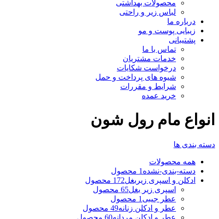
محصولات بهداشتی
لباس زیر و راحتی
درباره ما
زیبایی پوست و مو
پشتیبانی
تماس با ما
خدمات مشتریان
درخواست شکایات
شیوه های پرداخت و حمل
شرایط و مقررات
خرید عمده
انواع مام رول شون
دسته بندی ها
همه
محصولات
دسته-بندی-نشده
1 محصول
ادکلن و اسپری زیربغل
172 محصول
اسپری زیر بغل
65 محصول
عطر جیبی
1 محصول
عطر و ادکلن زنانه
49 محصول
عطر و ادکلن مردانه
60 محصول