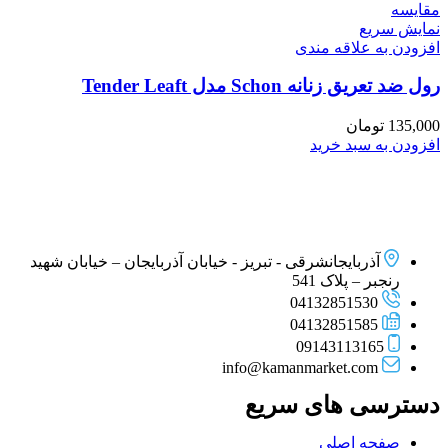
مقايسه
نمایش سریع
افزودن به علاقه مندی
رول ضد تعریق زنانه Schon مدل Tender Leaft
135,000
تومان
افزودن به سبد خرید
آذربایجانشرقی - تبریز - خیابان آذربایجان – خیابان شهید
رنجبر – پلاک 541
04132851530
04132851585
09143113165
info@kamanmarket.com
دسترسی های سریع
صفحه اصلی