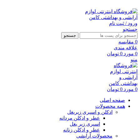
ارسال رایگان با خرید بالای 500 هزار تومان
ورود / ثبت نام
جستجو
جستجو
0
مقايسه
علاقه مندی
0
مورد
0
تومان
منو
0
مورد
0
تومان
صفحه اصلی
همه محصولات
ادکلن و اسپری زیربغل
عطر و ادکلن مردانه
اسپری زیر بغل
عطر و ادکلن زنانه
محصولات آرایشی