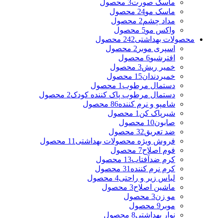
ماسک صورت
3 محصول
ماسک مو
24 محصول
مداد چشم
2 محصول
واکس مو
5 محصول
محصولات بهداشتی
242 محصول
اسپری موبر
2 محصول
افترشیو
6 محصول
خمیر ریش
3 محصول
خمیردندان
15 محصول
دستمال مرطوب
1 محصول
دستمال مرطوب پاک کننده کودک
2 محصول
شامپو و نرم کننده
86 محصول
شیرپاک کن
1 محصول
صابون
10 محصول
ضد تعریق
32 محصول
فروش ویژه محصولات بهداشتی
11 محصول
فوم اصلاح
7 محصول
کرم ضدآفتاب
13 محصول
کرم نرم کننده
31 محصول
لباس زیر و راحتی
4 محصول
ماشین اصلاح
3 محصول
مو زن
3 محصول
موبر
9 محصول
نوار بهداشتی
8 محصول