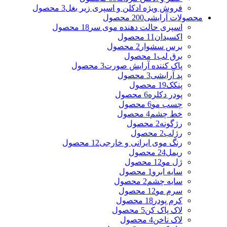
فروش ویژه ادکلن و اسپری زیر بغل
3 محصول
محصولات آرایشی
200 محصول
اسپری حالت دهنده موی سر
18 محصول
اکسیدان
11 محصول
برس سشوار
2 محصول
برق لب
1 محصول
پاک کننده آرایش صورت
3 محصول
پد آرایشی
3 محصول
پنکک
19 محصول
پودر دکلره
6 محصول
چسب مو
6 محصول
خط چشم
4 محصول
رژگونه
2 محصول
رژلب
2 محصول
رنگ موی ایرانی و خارجی
12 محصول
ریمل
24 محصول
ژل مو
12 محصول
سایه ابرو
1 محصول
سایه چشم
2 محصول
سرم مو
12 محصول
کرم پودر
18 محصول
لاک پاک کن
5 محصول
لاک ناخن
4 محصول