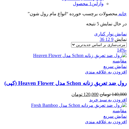
وازلین
1 محصول
خانه
محصولات برچسب خورده “انواع مام رول شون”
در حال نمایش 5 نتیجه
نمایش نوار کناری
نمایش
9
12
36
-14%
مقايسه
نمایش سریع
افزودن به علاقه مندی
رول ضد تعریق زنانه Schon مدل Heaven Flower (کپی)
قیمت
قیمت
140,000
تومان
120,000
تومان
اصلی
فعلی
افزودن به سبد خرید
140,000 تومان
120,000 تومان
بود.
است.
مقايسه
نمایش سریع
افزودن به علاقه مندی