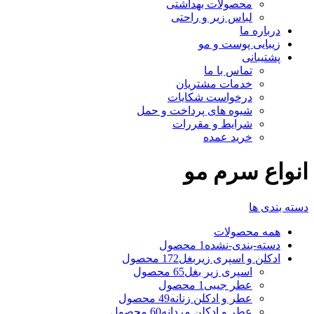
محصولات بهداشتی
لباس زیر و راحتی
درباره ما
زیبایی پوست و مو
پشتیبانی
تماس با ما
خدمات مشتریان
درخواست شکایات
شیوه های پرداخت و حمل
شرایط و مقررات
خرید عمده
انواع سرم مو
دسته بندی ها
همه
محصولات
دسته-بندی-نشده
1 محصول
ادکلن و اسپری زیربغل
172 محصول
اسپری زیر بغل
65 محصول
عطر جیبی
1 محصول
عطر و ادکلن زنانه
49 محصول
عطر و ادکلن مردانه
60 محصول