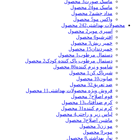
ماسک صورت
3 محصول
ماسک مو
24 محصول
مداد چشم
2 محصول
واکس مو
5 محصول
محصولات بهداشتی
242 محصول
اسپری موبر
2 محصول
افترشیو
6 محصول
خمیر ریش
3 محصول
خمیردندان
15 محصول
دستمال مرطوب
1 محصول
دستمال مرطوب پاک کننده کودک
2 محصول
شامپو و نرم کننده
86 محصول
شیرپاک کن
1 محصول
صابون
10 محصول
ضد تعریق
32 محصول
فروش ویژه محصولات بهداشتی
11 محصول
فوم اصلاح
7 محصول
کرم ضدآفتاب
13 محصول
کرم نرم کننده
31 محصول
لباس زیر و راحتی
4 محصول
ماشین اصلاح
3 محصول
مو زن
3 محصول
موبر
9 محصول
نوار بهداشتی
8 محصول