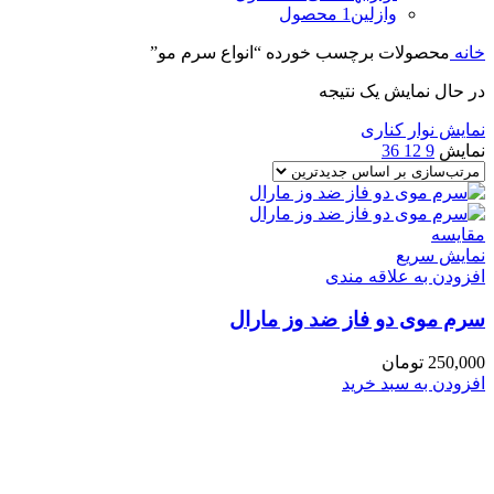
وازلین
1 محصول
خانه
محصولات برچسب خورده “انواع سرم مو”
در حال نمایش یک نتیجه
نمایش نوار کناری
نمایش
9
12
36
مقايسه
نمایش سریع
افزودن به علاقه مندی
سرم موی دو فاز ضد وز مارال
250,000
تومان
افزودن به سبد خرید