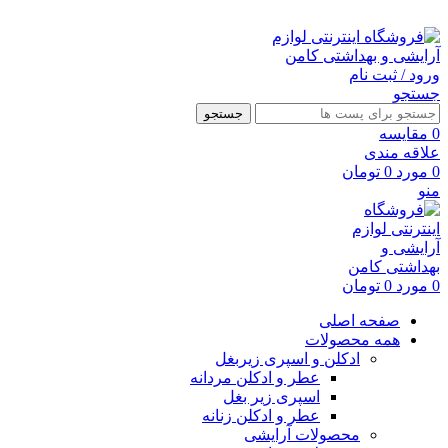
ارسال رایگان با خرید بالای 500 هزار تومان
ورود / ثبت نام
جستجو
جستجو
0
مقايسه
علاقه مندی
0
مورد
0
تومان
منو
0
مورد
0
تومان
صفحه اصلی
همه محصولات
ادکلن و اسپری زیربغل
عطر و ادکلن مردانه
اسپری زیر بغل
عطر و ادکلن زنانه
محصولات آرایشی