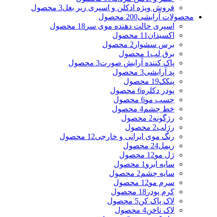
فروش ویژه ادکلن و اسپری زیر بغل
3 محصول
محصولات آرایشی
200 محصول
اسپری حالت دهنده موی سر
18 محصول
اکسیدان
11 محصول
برس سشوار
2 محصول
برق لب
1 محصول
پاک کننده آرایش صورت
3 محصول
پد آرایشی
3 محصول
پنکک
19 محصول
پودر دکلره
6 محصول
چسب مو
6 محصول
خط چشم
4 محصول
رژگونه
2 محصول
رژلب
2 محصول
رنگ موی ایرانی و خارجی
12 محصول
ریمل
24 محصول
ژل مو
12 محصول
سایه ابرو
1 محصول
سایه چشم
2 محصول
سرم مو
12 محصول
کرم پودر
18 محصول
لاک پاک کن
5 محصول
لاک ناخن
4 محصول