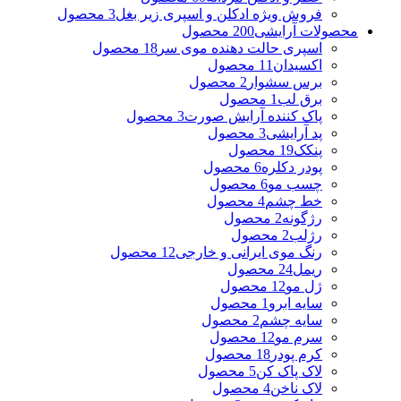
فروش ویژه ادکلن و اسپری زیر بغل
3 محصول
محصولات آرایشی
200 محصول
اسپری حالت دهنده موی سر
18 محصول
اکسیدان
11 محصول
برس سشوار
2 محصول
برق لب
1 محصول
پاک کننده آرایش صورت
3 محصول
پد آرایشی
3 محصول
پنکک
19 محصول
پودر دکلره
6 محصول
چسب مو
6 محصول
خط چشم
4 محصول
رژگونه
2 محصول
رژلب
2 محصول
رنگ موی ایرانی و خارجی
12 محصول
ریمل
24 محصول
ژل مو
12 محصول
سایه ابرو
1 محصول
سایه چشم
2 محصول
سرم مو
12 محصول
کرم پودر
18 محصول
لاک پاک کن
5 محصول
لاک ناخن
4 محصول