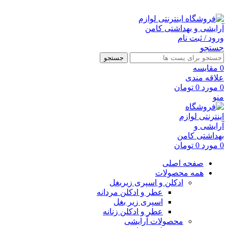
ارسال رایگان با خرید بالای 500 هزار تومان
ورود / ثبت نام
جستجو
جستجو
0
مقايسه
علاقه مندی
0
مورد
0
تومان
منو
0
مورد
0
تومان
صفحه اصلی
همه محصولات
ادکلن و اسپری زیربغل
عطر و ادکلن مردانه
اسپری زیر بغل
عطر و ادکلن زنانه
محصولات آرایشی