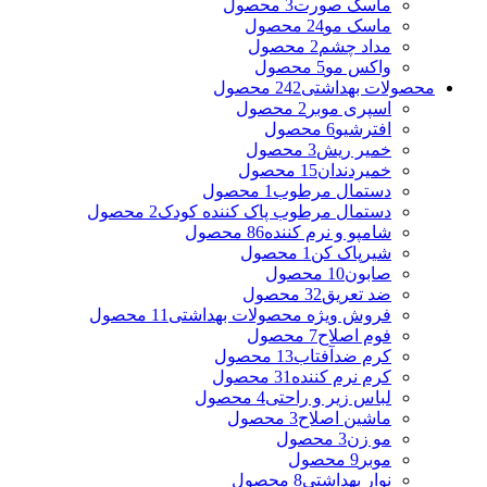
ماسک صورت
3 محصول
ماسک مو
24 محصول
مداد چشم
2 محصول
واکس مو
5 محصول
محصولات بهداشتی
242 محصول
اسپری موبر
2 محصول
افترشیو
6 محصول
خمیر ریش
3 محصول
خمیردندان
15 محصول
دستمال مرطوب
1 محصول
دستمال مرطوب پاک کننده کودک
2 محصول
شامپو و نرم کننده
86 محصول
شیرپاک کن
1 محصول
صابون
10 محصول
ضد تعریق
32 محصول
فروش ویژه محصولات بهداشتی
11 محصول
فوم اصلاح
7 محصول
کرم ضدآفتاب
13 محصول
کرم نرم کننده
31 محصول
لباس زیر و راحتی
4 محصول
ماشین اصلاح
3 محصول
مو زن
3 محصول
موبر
9 محصول
نوار بهداشتی
8 محصول