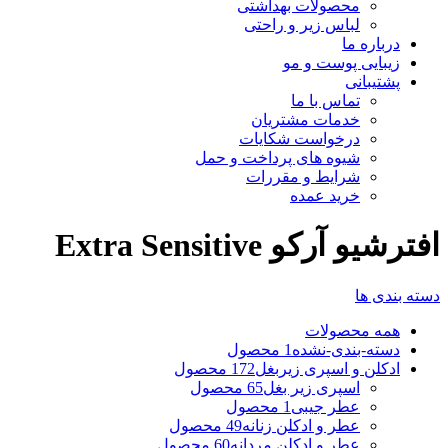
محصولات بهداشتی
لباس زیر و راحتی
درباره ما
زیبایی پوست و مو
پشتیبانی
تماس با ما
خدمات مشتریان
درخواست شکایات
شیوه های پرداخت و حمل
شرایط و مقررات
خرید عمده
افترشیو آرکو Extra Sensitive
دسته بندی ها
همه
محصولات
دسته-بندی-نشده
1 محصول
ادکلن و اسپری زیربغل
172 محصول
اسپری زیر بغل
65 محصول
عطر جیبی
1 محصول
عطر و ادکلن زنانه
49 محصول
عطر و ادکلن مردانه
60 محصول