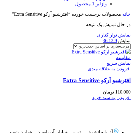
وازلین
1 محصول
خانه
محصولات برچسب خورده “افترشیو آرکو Extra Sensitive”
در حال نمایش یک نتیجه
نمایش نوار کناری
نمایش
9
12
36
مقايسه
نمایش سریع
افزودن به علاقه مندی
افترشیو آرکو Extra Sensitive
110,000
تومان
افزودن به سبد خرید
آذربایجانشرقی - تبریز - خیابان آذربایجان – خیابان شهید