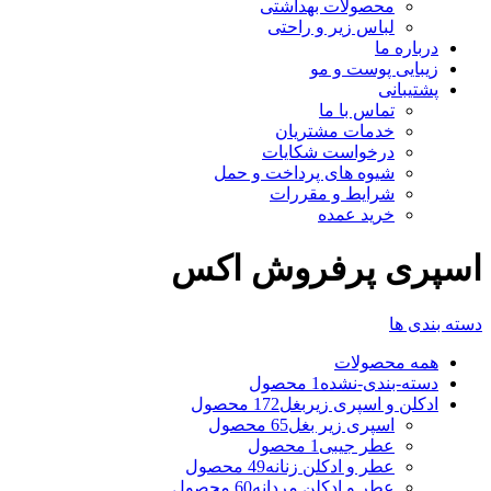
محصولات بهداشتی
لباس زیر و راحتی
درباره ما
زیبایی پوست و مو
پشتیبانی
تماس با ما
خدمات مشتریان
درخواست شکایات
شیوه های پرداخت و حمل
شرایط و مقررات
خرید عمده
اسپری پرفروش اکس
دسته بندی ها
همه
محصولات
دسته-بندی-نشده
1 محصول
ادکلن و اسپری زیربغل
172 محصول
اسپری زیر بغل
65 محصول
عطر جیبی
1 محصول
عطر و ادکلن زنانه
49 محصول
عطر و ادکلن مردانه
60 محصول