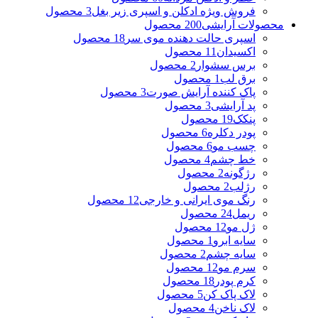
فروش ویژه ادکلن و اسپری زیر بغل
3 محصول
محصولات آرایشی
200 محصول
اسپری حالت دهنده موی سر
18 محصول
اکسیدان
11 محصول
برس سشوار
2 محصول
برق لب
1 محصول
پاک کننده آرایش صورت
3 محصول
پد آرایشی
3 محصول
پنکک
19 محصول
پودر دکلره
6 محصول
چسب مو
6 محصول
خط چشم
4 محصول
رژگونه
2 محصول
رژلب
2 محصول
رنگ موی ایرانی و خارجی
12 محصول
ریمل
24 محصول
ژل مو
12 محصول
سایه ابرو
1 محصول
سایه چشم
2 محصول
سرم مو
12 محصول
کرم پودر
18 محصول
لاک پاک کن
5 محصول
لاک ناخن
4 محصول