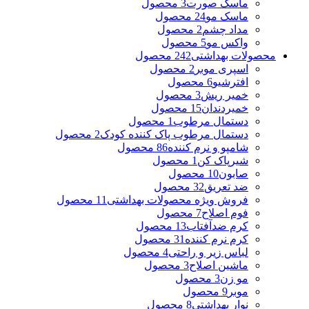
ماسک صورت
3 محصول
ماسک مو
24 محصول
مداد چشم
2 محصول
واکس مو
5 محصول
محصولات بهداشتی
242 محصول
اسپری موبر
2 محصول
افترشیو
6 محصول
خمیر ریش
3 محصول
خمیردندان
15 محصول
دستمال مرطوب
1 محصول
دستمال مرطوب پاک کننده کودک
2 محصول
شامپو و نرم کننده
86 محصول
شیرپاک کن
1 محصول
صابون
10 محصول
ضد تعریق
32 محصول
فروش ویژه محصولات بهداشتی
11 محصول
فوم اصلاح
7 محصول
کرم ضدآفتاب
13 محصول
کرم نرم کننده
31 محصول
لباس زیر و راحتی
4 محصول
ماشین اصلاح
3 محصول
مو زن
3 محصول
موبر
9 محصول
نوار بهداشتی
8 محصول