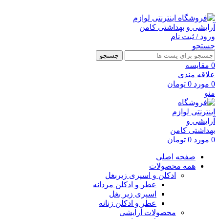
ارسال رایگان با خرید بالای 500 هزار تومان
ورود / ثبت نام
جستجو
جستجو
0
مقايسه
علاقه مندی
0
مورد
0
تومان
منو
0
مورد
0
تومان
صفحه اصلی
همه محصولات
ادکلن و اسپری زیربغل
عطر و ادکلن مردانه
اسپری زیر بغل
عطر و ادکلن زنانه
محصولات آرایشی