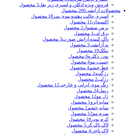
فروش ویژه ادکلن و اسپری زیر بغل
3 محصول
محصولات آرایشی
200 محصول
اسپری حالت دهنده موی سر
18 محصول
اکسیدان
11 محصول
برس سشوار
2 محصول
برق لب
1 محصول
پاک کننده آرایش صورت
3 محصول
پد آرایشی
3 محصول
پنکک
19 محصول
پودر دکلره
6 محصول
چسب مو
6 محصول
خط چشم
4 محصول
رژگونه
2 محصول
رژلب
2 محصول
رنگ موی ایرانی و خارجی
12 محصول
ریمل
24 محصول
ژل مو
12 محصول
سایه ابرو
1 محصول
سایه چشم
2 محصول
سرم مو
12 محصول
کرم پودر
18 محصول
لاک پاک کن
5 محصول
لاک ناخن
4 محصول