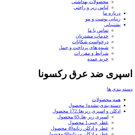
محصولات بهداشتی
لباس زیر و راحتی
درباره ما
زیبایی پوست و مو
پشتیبانی
تماس با ما
خدمات مشتریان
درخواست شکایات
شیوه های پرداخت و حمل
شرایط و مقررات
خرید عمده
اسپری ضد عرق رکسونا
دسته بندی ها
همه
محصولات
دسته-بندی-نشده
1 محصول
ادکلن و اسپری زیربغل
172 محصول
اسپری زیر بغل
65 محصول
عطر جیبی
1 محصول
عطر و ادکلن زنانه
49 محصول
عطر و ادکلن مردانه
60 محصول