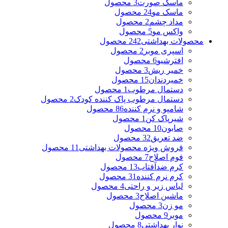
ماسک صورت
3 محصول
ماسک مو
24 محصول
مداد چشم
2 محصول
واکس مو
5 محصول
محصولات بهداشتی
242 محصول
اسپری موبر
2 محصول
افترشیو
6 محصول
خمیر ریش
3 محصول
خمیردندان
15 محصول
دستمال مرطوب
1 محصول
دستمال مرطوب پاک کننده کودک
2 محصول
شامپو و نرم کننده
86 محصول
شیرپاک کن
1 محصول
صابون
10 محصول
ضد تعریق
32 محصول
فروش ویژه محصولات بهداشتی
11 محصول
فوم اصلاح
7 محصول
کرم ضدآفتاب
13 محصول
کرم نرم کننده
31 محصول
لباس زیر و راحتی
4 محصول
ماشین اصلاح
3 محصول
مو زن
3 محصول
موبر
9 محصول
نوار بهداشتی
8 محصول