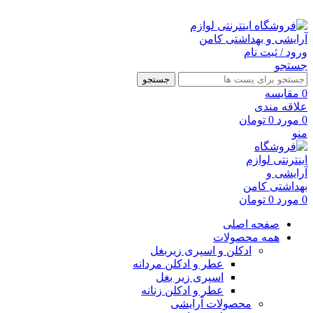
ارسال رایگان با خرید بالای 500 هزار تومان
ورود / ثبت نام
جستجو
جستجو
0
مقايسه
علاقه مندی
0
مورد
0
تومان
منو
0
مورد
0
تومان
صفحه اصلی
همه محصولات
ادکلن و اسپری زیربغل
عطر و ادکلن مردانه
اسپری زیر بغل
عطر و ادکلن زنانه
محصولات آرایشی