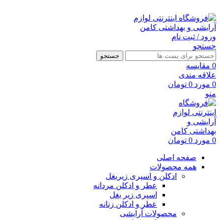
ارسال رایگان با خرید بالای 500 هزار تومان
ورود / ثبت نام
جستجو
جستجو
0
مقايسه
علاقه مندی
0
مورد
0
تومان
منو
0
مورد
0
تومان
صفحه اصلی
همه محصولات
ادکلن و اسپری زیربغل
عطر و ادکلن مردانه
اسپری زیر بغل
عطر و ادکلن زنانه
محصولات آرایشی