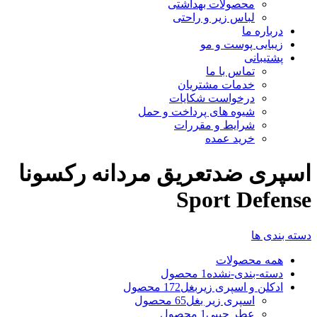
محصولات بهداشتی
لباس زیر و راحتی
درباره ما
زیبایی پوست و مو
پشتیبانی
تماس با ما
خدمات مشتریان
درخواست شکایات
شیوه های پرداخت و حمل
شرایط و مقررات
خرید عمده
اسپری ضدتعریق مردانه رکسونا
Sport Defense
دسته بندی ها
همه
محصولات
دسته-بندی-نشده
1 محصول
ادکلن و اسپری زیربغل
172 محصول
اسپری زیر بغل
65 محصول
عطر جیبی
1 محصول