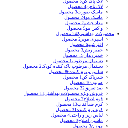
لاک پاک کن
5 محصول
لاک ناخن
4 محصول
ماسک صورت
3 محصول
ماسک مو
24 محصول
مداد چشم
2 محصول
واکس مو
5 محصول
محصولات بهداشتی
242 محصول
اسپری موبر
2 محصول
افترشیو
6 محصول
خمیر ریش
3 محصول
خمیردندان
15 محصول
دستمال مرطوب
1 محصول
دستمال مرطوب پاک کننده کودک
2 محصول
شامپو و نرم کننده
86 محصول
شیرپاک کن
1 محصول
صابون
10 محصول
ضد تعریق
32 محصول
فروش ویژه محصولات بهداشتی
11 محصول
فوم اصلاح
7 محصول
کرم ضدآفتاب
13 محصول
کرم نرم کننده
31 محصول
لباس زیر و راحتی
4 محصول
ماشین اصلاح
3 محصول
مو زن
3 محصول