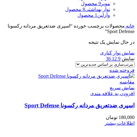
موبر
9 محصول
نوار بهداشتی
8 محصول
وازلین
1 محصول
خانه
محصولات برچسب خورده “اسپری ضدتعریق مردانه رکسونا
Sport Defense”
در حال نمایش یک نتیجه
نمایش نوار کناری
نمایش
9
12
36
فروخته شده
مقايسه
نمایش سریع
افزودن به علاقه مندی
اسپری ضدتعریق مردانه رکسونا Sport Defense
180,000
تومان
اطلاعات بیشتر