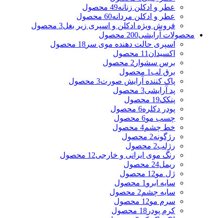
عطر و ادکلن زنانه
49 محصول
عطر و ادکلن مردانه
60 محصول
فروش ویژه ادکلن و اسپری زیر بغل
3 محصول
محصولات آرایشی
200 محصول
اسپری حالت دهنده موی سر
18 محصول
اکسیدان
11 محصول
برس سشوار
2 محصول
برق لب
1 محصول
پاک کننده آرایش صورت
3 محصول
پد آرایشی
3 محصول
پنکک
19 محصول
پودر دکلره
6 محصول
چسب مو
6 محصول
خط چشم
4 محصول
رژگونه
2 محصول
رژلب
2 محصول
رنگ موی ایرانی و خارجی
12 محصول
ریمل
24 محصول
ژل مو
12 محصول
سایه ابرو
1 محصول
سایه چشم
2 محصول
سرم مو
12 محصول
کرم پودر
18 محصول