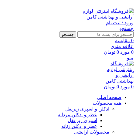
ارسال رایگان با خرید بالای 500 هزار تومان
ورود / ثبت نام
جستجو
جستجو
0
مقايسه
علاقه مندی
0
مورد
0
تومان
منو
0
مورد
0
تومان
صفحه اصلی
همه محصولات
ادکلن و اسپری زیربغل
عطر و ادکلن مردانه
اسپری زیر بغل
عطر و ادکلن زنانه
محصولات آرایشی