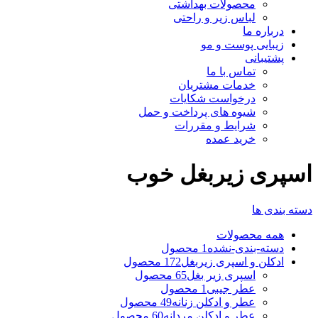
محصولات بهداشتی
لباس زیر و راحتی
درباره ما
زیبایی پوست و مو
پشتیبانی
تماس با ما
خدمات مشتریان
درخواست شکایات
شیوه های پرداخت و حمل
شرایط و مقررات
خرید عمده
اسپری زیربغل خوب
دسته بندی ها
همه
محصولات
دسته-بندی-نشده
1 محصول
ادکلن و اسپری زیربغل
172 محصول
اسپری زیر بغل
65 محصول
عطر جیبی
1 محصول
عطر و ادکلن زنانه
49 محصول
عطر و ادکلن مردانه
60 محصول