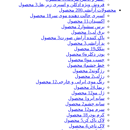
فروش ویژه ادکلن و اسپری زیر بغل
3 محصول
محصولات آرایشی
200 محصول
اسپری حالت دهنده موی سر
18 محصول
اکسیدان
11 محصول
برس سشوار
2 محصول
برق لب
1 محصول
پاک کننده آرایش صورت
3 محصول
پد آرایشی
3 محصول
پنکک
19 محصول
پودر دکلره
6 محصول
چسب مو
6 محصول
خط چشم
4 محصول
رژگونه
2 محصول
رژلب
2 محصول
رنگ موی ایرانی و خارجی
12 محصول
ریمل
24 محصول
ژل مو
12 محصول
سایه ابرو
1 محصول
سایه چشم
2 محصول
سرم مو
12 محصول
کرم پودر
18 محصول
لاک پاک کن
5 محصول
لاک ناخن
4 محصول