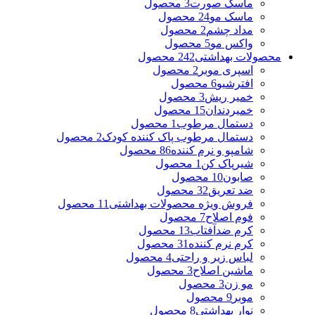
ماسک صورت
3 محصول
ماسک مو
24 محصول
مداد چشم
2 محصول
واکس مو
5 محصول
محصولات بهداشتی
242 محصول
اسپری موبر
2 محصول
افترشیو
6 محصول
خمیر ریش
3 محصول
خمیردندان
15 محصول
دستمال مرطوب
1 محصول
دستمال مرطوب پاک کننده کودک
2 محصول
شامپو و نرم کننده
86 محصول
شیرپاک کن
1 محصول
صابون
10 محصول
ضد تعریق
32 محصول
فروش ویژه محصولات بهداشتی
11 محصول
فوم اصلاح
7 محصول
کرم ضدآفتاب
13 محصول
کرم نرم کننده
31 محصول
لباس زیر و راحتی
4 محصول
ماشین اصلاح
3 محصول
مو زن
3 محصول
موبر
9 محصول
نوار بهداشتی
8 محصول