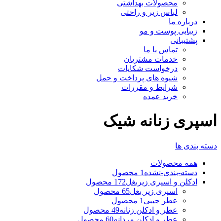
محصولات بهداشتی
لباس زیر و راحتی
درباره ما
زیبایی پوست و مو
پشتیبانی
تماس با ما
خدمات مشتریان
درخواست شکایات
شیوه های پرداخت و حمل
شرایط و مقررات
خرید عمده
اسپری زنانه شیک
دسته بندی ها
همه
محصولات
دسته-بندی-نشده
1 محصول
ادکلن و اسپری زیربغل
172 محصول
اسپری زیر بغل
65 محصول
عطر جیبی
1 محصول
عطر و ادکلن زنانه
49 محصول
عطر و ادکلن مردانه
60 محصول