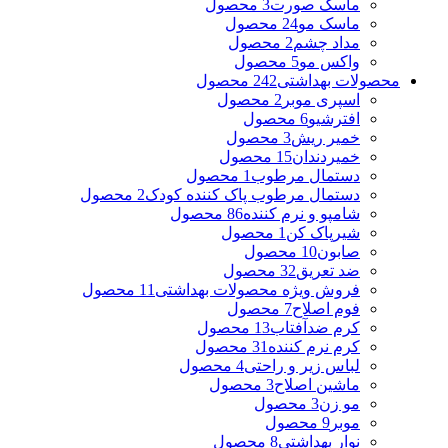
ماسک صورت
3 محصول
ماسک مو
24 محصول
مداد چشم
2 محصول
واکس مو
5 محصول
محصولات بهداشتی
242 محصول
اسپری موبر
2 محصول
افترشیو
6 محصول
خمیر ریش
3 محصول
خمیردندان
15 محصول
دستمال مرطوب
1 محصول
دستمال مرطوب پاک کننده کودک
2 محصول
شامپو و نرم کننده
86 محصول
شیرپاک کن
1 محصول
صابون
10 محصول
ضد تعریق
32 محصول
فروش ویژه محصولات بهداشتی
11 محصول
فوم اصلاح
7 محصول
کرم ضدآفتاب
13 محصول
کرم نرم کننده
31 محصول
لباس زیر و راحتی
4 محصول
ماشین اصلاح
3 محصول
مو زن
3 محصول
موبر
9 محصول
نوار بهداشتی
8 محصول