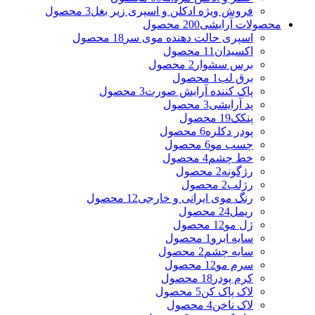
فروش ویژه ادکلن و اسپری زیر بغل
3 محصول
محصولات آرایشی
200 محصول
اسپری حالت دهنده موی سر
18 محصول
اکسیدان
11 محصول
برس سشوار
2 محصول
برق لب
1 محصول
پاک کننده آرایش صورت
3 محصول
پد آرایشی
3 محصول
پنکک
19 محصول
پودر دکلره
6 محصول
چسب مو
6 محصول
خط چشم
4 محصول
رژگونه
2 محصول
رژلب
2 محصول
رنگ موی ایرانی و خارجی
12 محصول
ریمل
24 محصول
ژل مو
12 محصول
سایه ابرو
1 محصول
سایه چشم
2 محصول
سرم مو
12 محصول
کرم پودر
18 محصول
لاک پاک کن
5 محصول
لاک ناخن
4 محصول