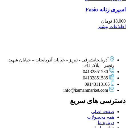
اسپری زنانه Fasio
18,000
تومان
اطلاعات بیشتر
آذربایجانشرقی - تبریز - خیابان آذربایجان – خیابان شهید
رنجبر – پلاک 541
04132851530
04132851585
09143113165
info@kamanmarket.com
دسترسی های سریع
صفحه اصلی
همه محصولات
درباره ما
تماس با ما