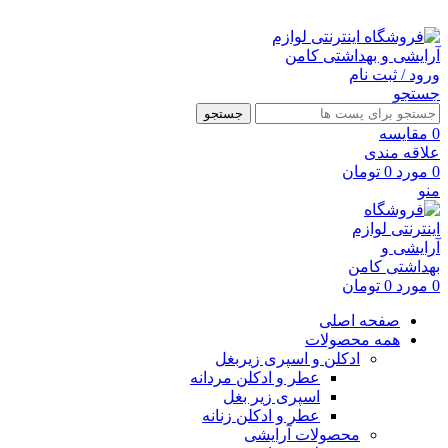
ارسال رایگان با خرید بالای 500 هزار تومان
ورود / ثبت نام
جستجو
جستجو
0
مقايسه
علاقه مندی
0
مورد
0
تومان
منو
0
مورد
0
تومان
صفحه اصلی
همه محصولات
ادکلن و اسپری زیربغل
عطر و ادکلن مردانه
اسپری زیر بغل
عطر و ادکلن زنانه
محصولات آرایشی