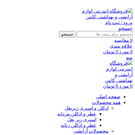
ارسال رایگان با خرید بالای 500 هزار تومان
ورود / ثبت نام
جستجو
جستجو
0
مقايسه
علاقه مندی
0
مورد
0
تومان
منو
0
مورد
0
تومان
صفحه اصلی
همه محصولات
ادکلن و اسپری زیربغل
عطر و ادکلن مردانه
اسپری زیر بغل
عطر و ادکلن زنانه
محصولات آرایشی