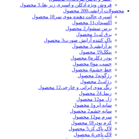
فروش ویژه ادکلن و اسپری زیر بغل
3 محصول
محصولات آرایشی
200 محصول
اسپری حالت دهنده موی سر
18 محصول
اکسیدان
11 محصول
برس سشوار
2 محصول
برق لب
1 محصول
پاک کننده آرایش صورت
3 محصول
پد آرایشی
3 محصول
پنکک
19 محصول
پودر دکلره
6 محصول
چسب مو
6 محصول
خط چشم
4 محصول
رژگونه
2 محصول
رژلب
2 محصول
رنگ موی ایرانی و خارجی
12 محصول
ریمل
24 محصول
ژل مو
12 محصول
سایه ابرو
1 محصول
سایه چشم
2 محصول
سرم مو
12 محصول
کرم پودر
18 محصول
لاک پاک کن
5 محصول
لاک ناخن
4 محصول