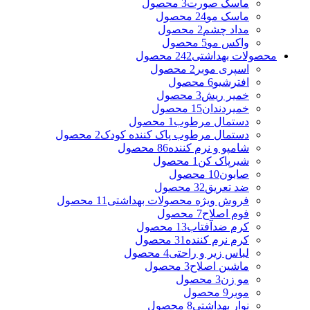
ماسک صورت
3 محصول
ماسک مو
24 محصول
مداد چشم
2 محصول
واکس مو
5 محصول
محصولات بهداشتی
242 محصول
اسپری موبر
2 محصول
افترشیو
6 محصول
خمیر ریش
3 محصول
خمیردندان
15 محصول
دستمال مرطوب
1 محصول
دستمال مرطوب پاک کننده کودک
2 محصول
شامپو و نرم کننده
86 محصول
شیرپاک کن
1 محصول
صابون
10 محصول
ضد تعریق
32 محصول
فروش ویژه محصولات بهداشتی
11 محصول
فوم اصلاح
7 محصول
کرم ضدآفتاب
13 محصول
کرم نرم کننده
31 محصول
لباس زیر و راحتی
4 محصول
ماشین اصلاح
3 محصول
مو زن
3 محصول
موبر
9 محصول
نوار بهداشتی
8 محصول