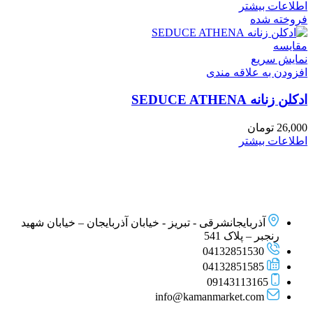
اطلاعات بیشتر
فروخته شده
مقايسه
نمایش سریع
افزودن به علاقه مندی
ادکلن زنانه SEDUCE ATHENA
26,000
تومان
اطلاعات بیشتر
آذربایجانشرقی - تبریز - خیابان آذربایجان – خیابان شهید
رنجبر – پلاک 541
04132851530
04132851585
09143113165
info@kamanmarket.com