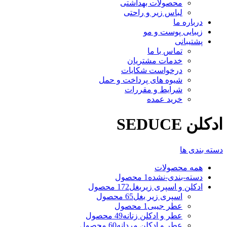
محصولات بهداشتی
لباس زیر و راحتی
درباره ما
زیبایی پوست و مو
پشتیبانی
تماس با ما
خدمات مشتریان
درخواست شکایات
شیوه های پرداخت و حمل
شرایط و مقررات
خرید عمده
ادکلن SEDUCE
دسته بندی ها
همه
محصولات
دسته-بندی-نشده
1 محصول
ادکلن و اسپری زیربغل
172 محصول
اسپری زیر بغل
65 محصول
عطر جیبی
1 محصول
عطر و ادکلن زنانه
49 محصول
عطر و ادکلن مردانه
60 محصول