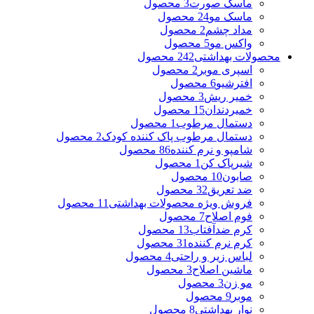
ماسک صورت
3 محصول
ماسک مو
24 محصول
مداد چشم
2 محصول
واکس مو
5 محصول
محصولات بهداشتی
242 محصول
اسپری موبر
2 محصول
افترشیو
6 محصول
خمیر ریش
3 محصول
خمیردندان
15 محصول
دستمال مرطوب
1 محصول
دستمال مرطوب پاک کننده کودک
2 محصول
شامپو و نرم کننده
86 محصول
شیرپاک کن
1 محصول
صابون
10 محصول
ضد تعریق
32 محصول
فروش ویژه محصولات بهداشتی
11 محصول
فوم اصلاح
7 محصول
کرم ضدآفتاب
13 محصول
کرم نرم کننده
31 محصول
لباس زیر و راحتی
4 محصول
ماشین اصلاح
3 محصول
مو زن
3 محصول
موبر
9 محصول
نوار بهداشتی
8 محصول