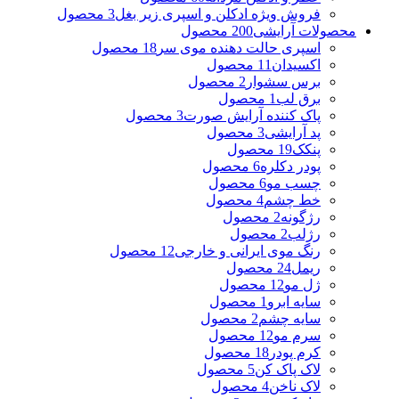
فروش ویژه ادکلن و اسپری زیر بغل
3 محصول
محصولات آرایشی
200 محصول
اسپری حالت دهنده موی سر
18 محصول
اکسیدان
11 محصول
برس سشوار
2 محصول
برق لب
1 محصول
پاک کننده آرایش صورت
3 محصول
پد آرایشی
3 محصول
پنکک
19 محصول
پودر دکلره
6 محصول
چسب مو
6 محصول
خط چشم
4 محصول
رژگونه
2 محصول
رژلب
2 محصول
رنگ موی ایرانی و خارجی
12 محصول
ریمل
24 محصول
ژل مو
12 محصول
سایه ابرو
1 محصول
سایه چشم
2 محصول
سرم مو
12 محصول
کرم پودر
18 محصول
لاک پاک کن
5 محصول
لاک ناخن
4 محصول