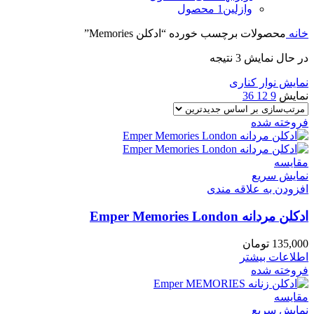
وازلین
1 محصول
خانه
محصولات برچسب خورده “ادکلن Memories”
در حال نمایش 3 نتیجه
نمایش نوار کناری
نمایش
9
12
36
فروخته شده
مقايسه
نمایش سریع
افزودن به علاقه مندی
ادکلن مردانه Emper Memories London
135,000
تومان
اطلاعات بیشتر
فروخته شده
مقايسه
نمایش سریع