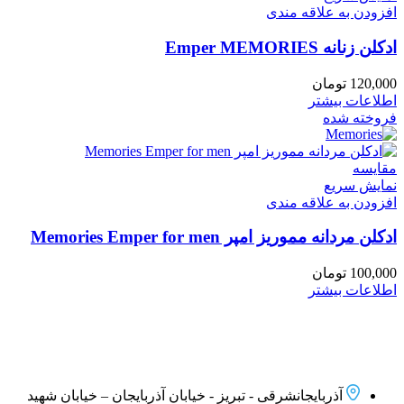
افزودن به علاقه مندی
ادکلن زنانه Emper MEMORIES
120,000
تومان
اطلاعات بیشتر
فروخته شده
مقايسه
نمایش سریع
افزودن به علاقه مندی
ادکلن مردانه مموریز امپر Memories Emper for men
100,000
تومان
اطلاعات بیشتر
آذربایجانشرقی - تبریز - خیابان آذربایجان – خیابان شهید