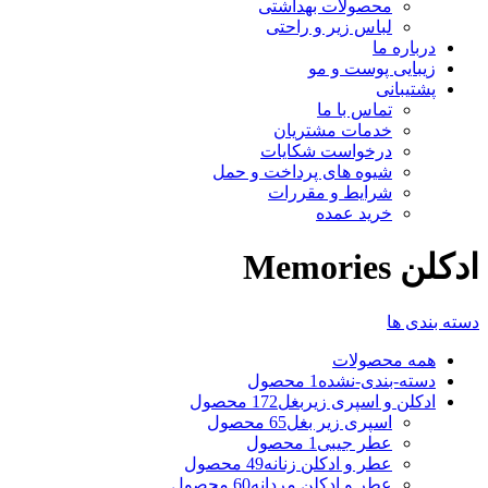
محصولات بهداشتی
لباس زیر و راحتی
درباره ما
زیبایی پوست و مو
پشتیبانی
تماس با ما
خدمات مشتریان
درخواست شکایات
شیوه های پرداخت و حمل
شرایط و مقررات
خرید عمده
ادکلن Memories
دسته بندی ها
همه
محصولات
دسته-بندی-نشده
1 محصول
ادکلن و اسپری زیربغل
172 محصول
اسپری زیر بغل
65 محصول
عطر جیبی
1 محصول
عطر و ادکلن زنانه
49 محصول
عطر و ادکلن مردانه
60 محصول