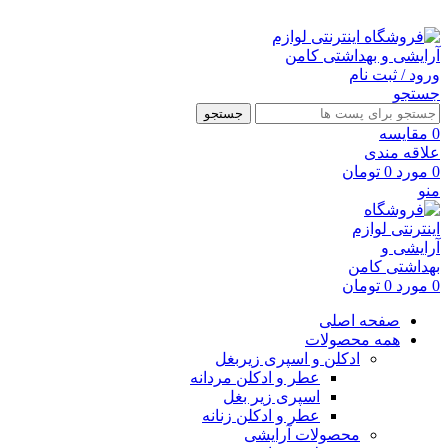
ارسال رایگان با خرید بالای 500 هزار تومان
ورود / ثبت نام
جستجو
جستجو
0
مقايسه
علاقه مندی
0
مورد
0
تومان
منو
0
مورد
0
تومان
صفحه اصلی
همه محصولات
ادکلن و اسپری زیربغل
عطر و ادکلن مردانه
اسپری زیر بغل
عطر و ادکلن زنانه
محصولات آرایشی