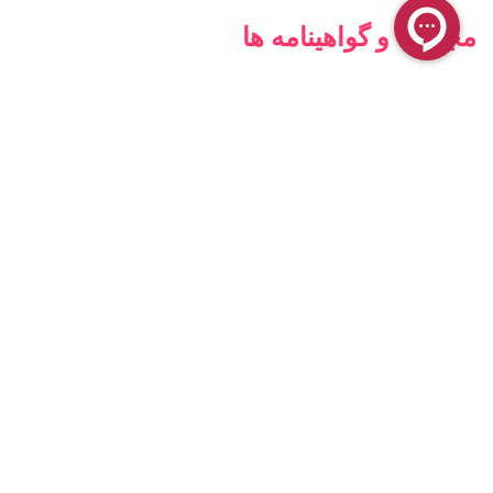
مجوزها و گواهینامه ها
فروشگاه آنلاین کامن
فروشگاه کامن ، محیطی کاملاً ایمن برای خرید و پرداخت اینترنتی
شما فراهم کرده است. فعالیت این فروشگاه بیشتر در زمینه
لوازم آرایشی و بهداشتی به صورت عمده و خرده می باشد
2023 © تمامی حقوق برای این وب سایت محفوظ است |
طراحی و پشتیبانی :
داده تجارت
همراه ما باشید: