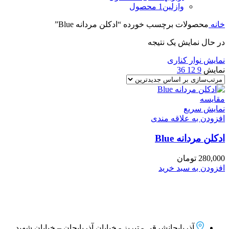
وازلین
1 محصول
خانه
محصولات برچسب خورده “ادکلن مردانه Blue”
در حال نمایش یک نتیجه
نمایش نوار کناری
نمایش
9
12
36
مقايسه
نمایش سریع
افزودن به علاقه مندی
ادکلن مردانه Blue
280,000
تومان
افزودن به سبد خرید
آذربایجانشرقی - تبریز - خیابان آذربایجان – خیابان شهید