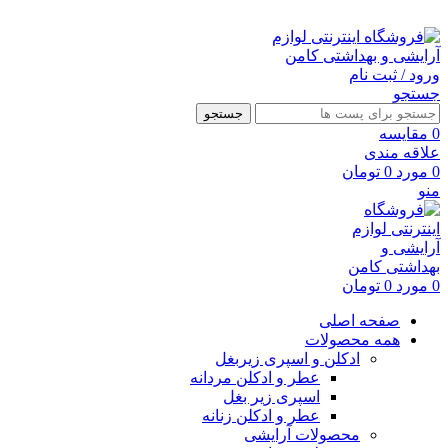
ارسال رایگان با خرید بالای 500 هزار تومان
ورود / ثبت نام
جستجو
جستجو
0
مقايسه
علاقه مندی
0
مورد
0
تومان
منو
0
مورد
0
تومان
صفحه اصلی
همه محصولات
ادکلن و اسپری زیربغل
عطر و ادکلن مردانه
اسپری زیر بغل
عطر و ادکلن زنانه
محصولات آرایشی