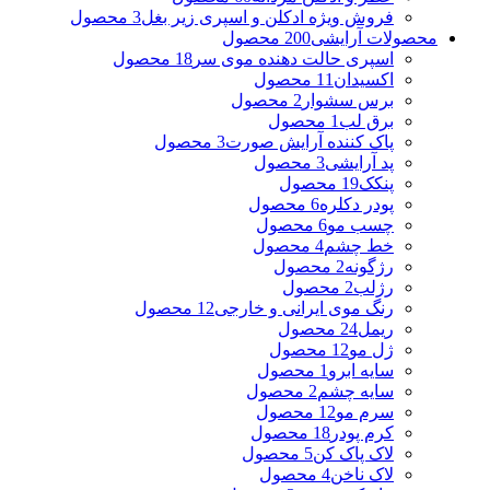
فروش ویژه ادکلن و اسپری زیر بغل
3 محصول
محصولات آرایشی
200 محصول
اسپری حالت دهنده موی سر
18 محصول
اکسیدان
11 محصول
برس سشوار
2 محصول
برق لب
1 محصول
پاک کننده آرایش صورت
3 محصول
پد آرایشی
3 محصول
پنکک
19 محصول
پودر دکلره
6 محصول
چسب مو
6 محصول
خط چشم
4 محصول
رژگونه
2 محصول
رژلب
2 محصول
رنگ موی ایرانی و خارجی
12 محصول
ریمل
24 محصول
ژل مو
12 محصول
سایه ابرو
1 محصول
سایه چشم
2 محصول
سرم مو
12 محصول
کرم پودر
18 محصول
لاک پاک کن
5 محصول
لاک ناخن
4 محصول