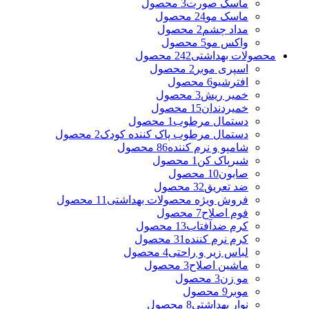
ماسک صورت
3 محصول
ماسک مو
24 محصول
مداد چشم
2 محصول
واکس مو
5 محصول
محصولات بهداشتی
242 محصول
اسپری موبر
2 محصول
افترشیو
6 محصول
خمیر ریش
3 محصول
خمیردندان
15 محصول
دستمال مرطوب
1 محصول
دستمال مرطوب پاک کننده کودک
2 محصول
شامپو و نرم کننده
86 محصول
شیرپاک کن
1 محصول
صابون
10 محصول
ضد تعریق
32 محصول
فروش ویژه محصولات بهداشتی
11 محصول
فوم اصلاح
7 محصول
کرم ضدآفتاب
13 محصول
کرم نرم کننده
31 محصول
لباس زیر و راحتی
4 محصول
ماشین اصلاح
3 محصول
مو زن
3 محصول
موبر
9 محصول
نوار بهداشتی
8 محصول