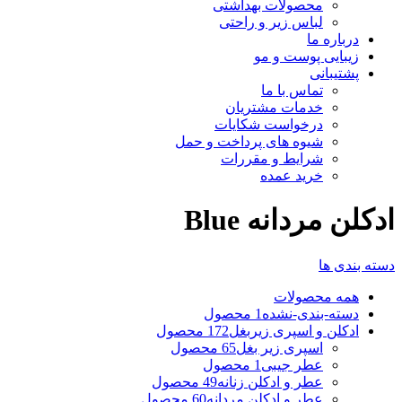
محصولات بهداشتی
لباس زیر و راحتی
درباره ما
زیبایی پوست و مو
پشتیبانی
تماس با ما
خدمات مشتریان
درخواست شکایات
شیوه های پرداخت و حمل
شرایط و مقررات
خرید عمده
ادکلن مردانه Blue
دسته بندی ها
همه
محصولات
دسته-بندی-نشده
1 محصول
ادکلن و اسپری زیربغل
172 محصول
اسپری زیر بغل
65 محصول
عطر جیبی
1 محصول
عطر و ادکلن زنانه
49 محصول
عطر و ادکلن مردانه
60 محصول