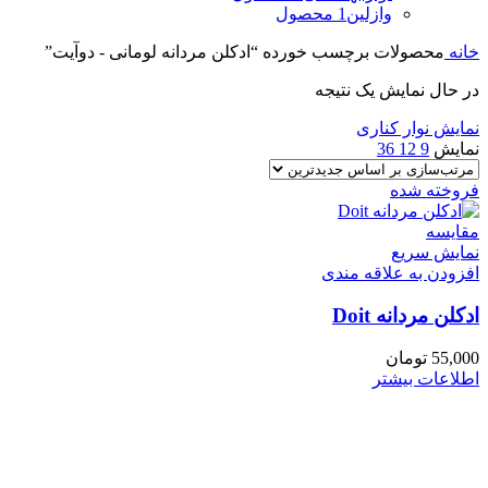
وازلین
1 محصول
خانه
محصولات برچسب خورده “ادکلن مردانه لومانی - دوآیت”
در حال نمایش یک نتیجه
نمایش نوار کناری
نمایش
9
12
36
فروخته شده
مقايسه
نمایش سریع
افزودن به علاقه مندی
ادکلن مردانه Doit
55,000
تومان
اطلاعات بیشتر