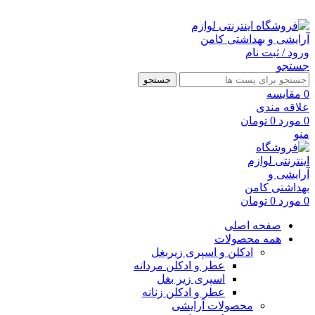
ارسال رایگان با خرید بالای 500 هزار تومان
ورود / ثبت نام
جستجو
جستجو
0
مقايسه
علاقه مندی
0
مورد
0
تومان
منو
0
مورد
0
تومان
صفحه اصلی
همه محصولات
ادکلن و اسپری زیربغل
عطر و ادکلن مردانه
اسپری زیر بغل
عطر و ادکلن زنانه
محصولات آرایشی