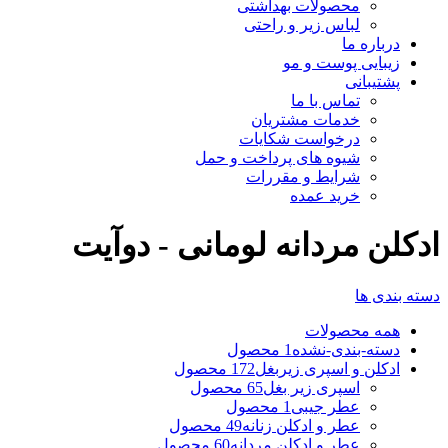
محصولات بهداشتی
لباس زیر و راحتی
درباره ما
زیبایی پوست و مو
پشتیبانی
تماس با ما
خدمات مشتریان
درخواست شکایات
شیوه های پرداخت و حمل
شرایط و مقررات
خرید عمده
ادکلن مردانه لومانی - دوآیت
دسته بندی ها
همه
محصولات
دسته-بندی-نشده
1 محصول
ادکلن و اسپری زیربغل
172 محصول
اسپری زیر بغل
65 محصول
عطر جیبی
1 محصول
عطر و ادکلن زنانه
49 محصول
عطر و ادکلن مردانه
60 محصول