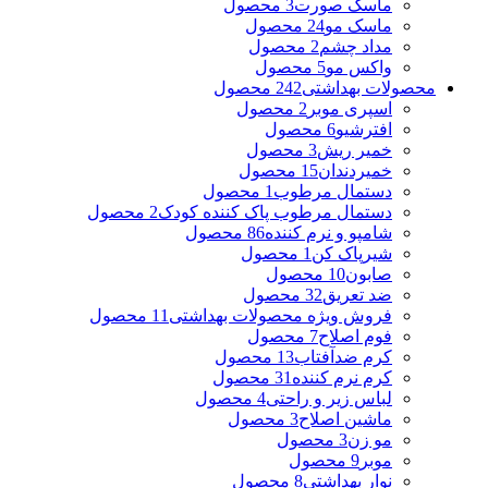
ماسک صورت
3 محصول
ماسک مو
24 محصول
مداد چشم
2 محصول
واکس مو
5 محصول
محصولات بهداشتی
242 محصول
اسپری موبر
2 محصول
افترشیو
6 محصول
خمیر ریش
3 محصول
خمیردندان
15 محصول
دستمال مرطوب
1 محصول
دستمال مرطوب پاک کننده کودک
2 محصول
شامپو و نرم کننده
86 محصول
شیرپاک کن
1 محصول
صابون
10 محصول
ضد تعریق
32 محصول
فروش ویژه محصولات بهداشتی
11 محصول
فوم اصلاح
7 محصول
کرم ضدآفتاب
13 محصول
کرم نرم کننده
31 محصول
لباس زیر و راحتی
4 محصول
ماشین اصلاح
3 محصول
مو زن
3 محصول
موبر
9 محصول
نوار بهداشتی
8 محصول