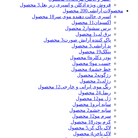
فروش ویژه ادکلن و اسپری زیر بغل
3 محصول
محصولات آرایشی
200 محصول
اسپری حالت دهنده موی سر
18 محصول
اکسیدان
11 محصول
برس سشوار
2 محصول
برق لب
1 محصول
پاک کننده آرایش صورت
3 محصول
پد آرایشی
3 محصول
پنکک
19 محصول
پودر دکلره
6 محصول
چسب مو
6 محصول
خط چشم
4 محصول
رژگونه
2 محصول
رژلب
2 محصول
رنگ موی ایرانی و خارجی
12 محصول
ریمل
24 محصول
ژل مو
12 محصول
سایه ابرو
1 محصول
سایه چشم
2 محصول
سرم مو
12 محصول
کرم پودر
18 محصول
لاک پاک کن
5 محصول
لاک ناخن
4 محصول