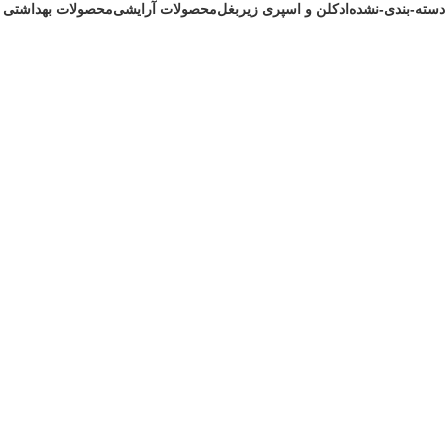
دسته-بندی-نشده
ادکلن و اسپری زیربغل
محصولات آرایشی
محصولات بهداشتی
1 محصول
172 محصول
200 محصول
242 محصول