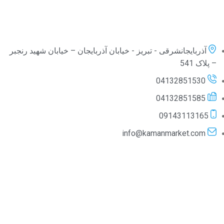
آذربایجانشرقی - تبریز - خیابان آذربایجان – خیابان شهید رنجبر
– پلاک 541
04132851530
04132851585
09143113165
info@kamanmarket.com