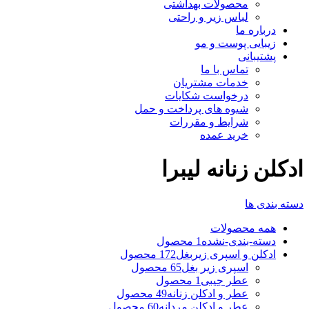
محصولات بهداشتی
لباس زیر و راحتی
درباره ما
زیبایی پوست و مو
پشتیبانی
تماس با ما
خدمات مشتریان
درخواست شکایات
شیوه های پرداخت و حمل
شرایط و مقررات
خرید عمده
ادکلن زنانه لیبرا
دسته بندی ها
همه
محصولات
دسته-بندی-نشده
1 محصول
ادکلن و اسپری زیربغل
172 محصول
اسپری زیر بغل
65 محصول
عطر جیبی
1 محصول
عطر و ادکلن زنانه
49 محصول
عطر و ادکلن مردانه
60 محصول