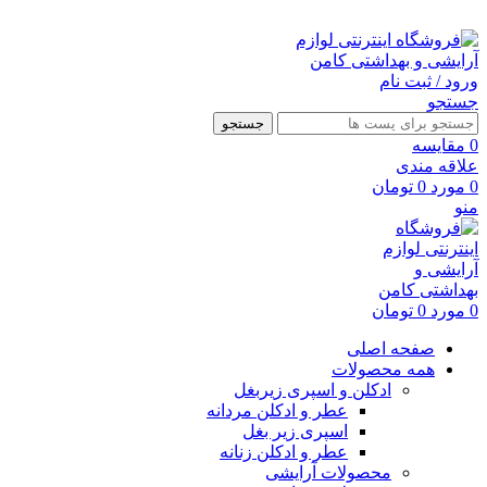
ارسال رایگان با خرید بالای 500 هزار تومان
ورود / ثبت نام
جستجو
جستجو
0
مقايسه
علاقه مندی
0
مورد
0
تومان
منو
0
مورد
0
تومان
صفحه اصلی
همه محصولات
ادکلن و اسپری زیربغل
عطر و ادکلن مردانه
اسپری زیر بغل
عطر و ادکلن زنانه
محصولات آرایشی