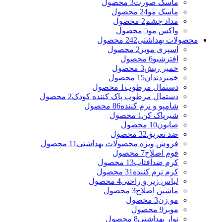
ماسک صورت
3 محصول
ماسک مو
24 محصول
مداد چشم
2 محصول
واکس مو
5 محصول
محصولات بهداشتی
242 محصول
اسپری موبر
2 محصول
افترشیو
6 محصول
خمیر ریش
3 محصول
خمیردندان
15 محصول
دستمال مرطوب
1 محصول
دستمال مرطوب پاک کننده کودک
2 محصول
شامپو و نرم کننده
86 محصول
شیرپاک کن
1 محصول
صابون
10 محصول
ضد تعریق
32 محصول
فروش ویژه محصولات بهداشتی
11 محصول
فوم اصلاح
7 محصول
کرم ضدآفتاب
13 محصول
کرم نرم کننده
31 محصول
لباس زیر و راحتی
4 محصول
ماشین اصلاح
3 محصول
مو زن
3 محصول
موبر
9 محصول
نوار بهداشتی
8 محصول