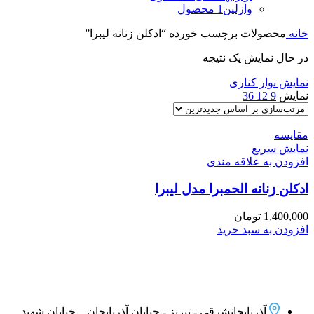
وازلین
1 محصول
خانه
محصولات برچسب خورده “ادکلن زنانه لیبرا”
در حال نمایش یک نتیجه
نمایش نوار کناری
نمایش
9
12
36
مقايسه
نمایش سریع
افزودن به علاقه مندی
ادکلن زنانه الحمبرا مدل لیبرا
1,400,000
تومان
افزودن به سبد خرید
آذربایجانشرقی - تبریز - خیابان آذربایجان – خیابان شهید