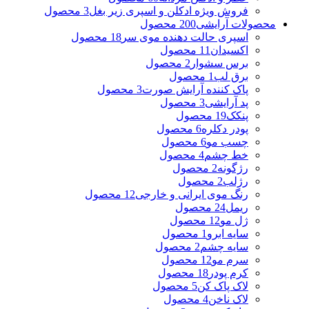
فروش ویژه ادکلن و اسپری زیر بغل
3 محصول
محصولات آرایشی
200 محصول
اسپری حالت دهنده موی سر
18 محصول
اکسیدان
11 محصول
برس سشوار
2 محصول
برق لب
1 محصول
پاک کننده آرایش صورت
3 محصول
پد آرایشی
3 محصول
پنکک
19 محصول
پودر دکلره
6 محصول
چسب مو
6 محصول
خط چشم
4 محصول
رژگونه
2 محصول
رژلب
2 محصول
رنگ موی ایرانی و خارجی
12 محصول
ریمل
24 محصول
ژل مو
12 محصول
سایه ابرو
1 محصول
سایه چشم
2 محصول
سرم مو
12 محصول
کرم پودر
18 محصول
لاک پاک کن
5 محصول
لاک ناخن
4 محصول