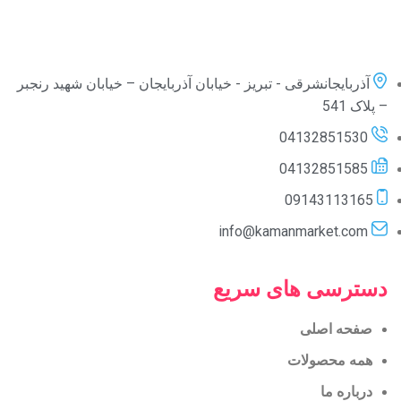
آذربایجانشرقی - تبریز - خیابان آذربایجان – خیابان شهید رنجبر
– پلاک 541
04132851530
04132851585
09143113165
info@kamanmarket.com
دسترسی های سریع
صفحه اصلی
همه محصولات
درباره ما