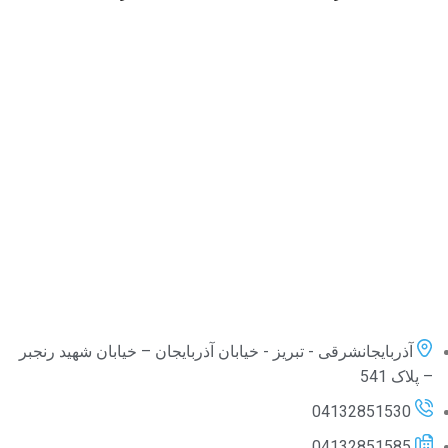
آذربایجانشرقی - تبریز - خیابان آذربایجان – خیابان شهید رنجبر
– پلاک 541
04132851530
04132851585