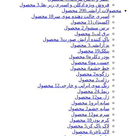
فروش ویژه ادکلن و اسپری زیر بغل
3 محصول
محصولات آرایشی
200 محصول
اسپری حالت دهنده موی سر
18 محصول
اکسیدان
11 محصول
برس سشوار
2 محصول
برق لب
1 محصول
پاک کننده آرایش صورت
3 محصول
پد آرایشی
3 محصول
پنکک
19 محصول
پودر دکلره
6 محصول
چسب مو
6 محصول
خط چشم
4 محصول
رژگونه
2 محصول
رژلب
2 محصول
رنگ موی ایرانی و خارجی
12 محصول
ریمل
24 محصول
ژل مو
12 محصول
سایه ابرو
1 محصول
سایه چشم
2 محصول
سرم مو
12 محصول
کرم پودر
18 محصول
لاک پاک کن
5 محصول
لاک ناخن
4 محصول