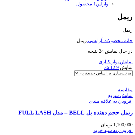
وازلین
1 محصول
ریمل
ریمل
خانه
محصولات آرایشی
ریمل
در حال نمایش 24 نتیجه
نمایش نوار کناری
نمایش
9
12
36
مقايسه
نمایش سریع
افزودن به علاقه مندی
ریمل حجم دهنده بل BELL – مدل FULL LASH
1,100,000
تومان
افزودن به سبد خرید