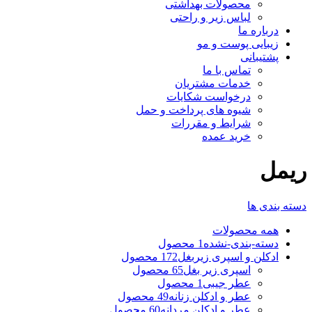
محصولات بهداشتی
لباس زیر و راحتی
درباره ما
زیبایی پوست و مو
پشتیبانی
تماس با ما
خدمات مشتریان
درخواست شکایات
شیوه های پرداخت و حمل
شرایط و مقررات
خرید عمده
ریمل
دسته بندی ها
همه
محصولات
دسته-بندی-نشده
1 محصول
ادکلن و اسپری زیربغل
172 محصول
اسپری زیر بغل
65 محصول
عطر جیبی
1 محصول
عطر و ادکلن زنانه
49 محصول
عطر و ادکلن مردانه
60 محصول