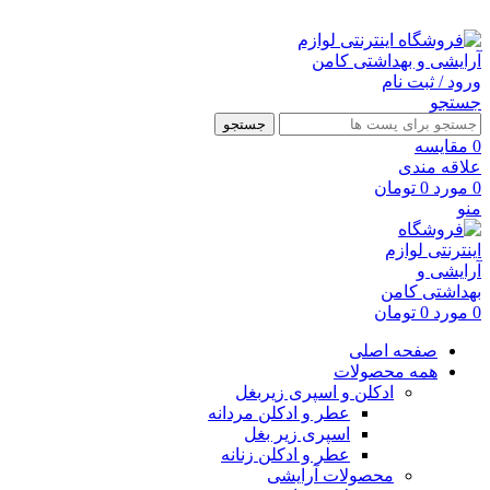
ارسال رایگان با خرید بالای 500 هزار تومان
ورود / ثبت نام
جستجو
جستجو
0
مقايسه
علاقه مندی
0
مورد
0
تومان
منو
0
مورد
0
تومان
صفحه اصلی
همه محصولات
ادکلن و اسپری زیربغل
عطر و ادکلن مردانه
اسپری زیر بغل
عطر و ادکلن زنانه
محصولات آرایشی