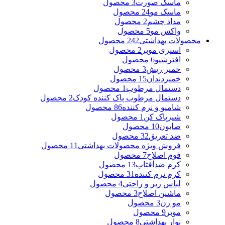
ماسک صورت
3 محصول
ماسک مو
24 محصول
مداد چشم
2 محصول
واکس مو
5 محصول
محصولات بهداشتی
242 محصول
اسپری موبر
2 محصول
افترشیو
6 محصول
خمیر ریش
3 محصول
خمیردندان
15 محصول
دستمال مرطوب
1 محصول
دستمال مرطوب پاک کننده کودک
2 محصول
شامپو و نرم کننده
86 محصول
شیرپاک کن
1 محصول
صابون
10 محصول
ضد تعریق
32 محصول
فروش ویژه محصولات بهداشتی
11 محصول
فوم اصلاح
7 محصول
کرم ضدآفتاب
13 محصول
کرم نرم کننده
31 محصول
لباس زیر و راحتی
4 محصول
ماشین اصلاح
3 محصول
مو زن
3 محصول
موبر
9 محصول
نوار بهداشتی
8 محصول